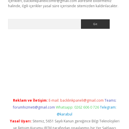
içerikleri,
backlinkpanelicomtr@gmail.com
adresine bildirmeniz
halinde, ilgili içerikler yasal süre içerisinde sitemizden kaldırılacaktır.
Arama
exbett.net/
betexper.xyz
Reklam ve İletişim:
E-mail:
backlinkpaneli@gmail.com
Teams:
forumhizmeti@gmail.com
Whatsapp: 0262 606 0 726
Telegram:
@karabul
Yasal Uyarı:
Sitemiz, 5651 Sayılı Kanun gereğince Bilgi Teknolojileri
ve İletişim Kurumu (BTK) tarafından onaylanmış bir Yer Sağlayıcı