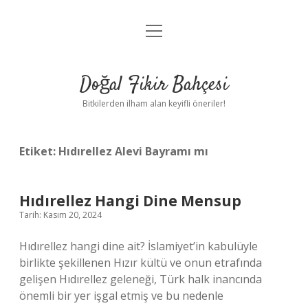
menüyü
Anasayfa
aç
Gizlilik Politikası
Doğal Fikir Bahçesi
Yasal Uyarı
Bitkilerden ilham alan keyifli öneriler!
Hakkımızda
Etiket:
Hıdırellez Alevi Bayramı mı
Hıdırellez Hangi Dine Mensup
Tarih: Kasım 20, 2024
Hıdırellez hangi dine ait? İslamiyet’in kabulüyle
birlikte şekillenen Hızır kültü ve onun etrafında
gelişen Hıdırellez geleneği, Türk halk inancında
önemli bir yer işgal etmiş ve bu nedenle