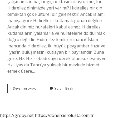
çalışmamızın başlangıç ​​noktasını oluşturmuştur.
Hıdırellez dinimizde yeri var mı? Hıdırellez bir din
olmaktan çok kültürel bir gelenektir. Ancak İslami
inanışa göre Hıdırellez’i kutlamak günah değildir.
Ancak dinimiz hurafeleri kabul etmez. Hıdırellez
kutlamalarını yalanlarla ve hurafelerle doldurmak
doğru değildir. Hıdırellez kimlerin inancı? İslam
inancında Hıdırellez, iki büyük peygamber Hızır ve
İlyas’ın buluşmasını kutlayan bir bayramdır. Buna
göre, Hz. Hızır ebedi suyu içerek ölümsüzleşmiş ve
Hz. İlyas da Tanrı’ya yüksek bir mevkide hizmet
etmek üzere…
Hıdırellez
Devamını okuyun
Yorum Bırak
Hangi
Dine
Mensup
https://grooy.net
https://donercierolusta.com.tr