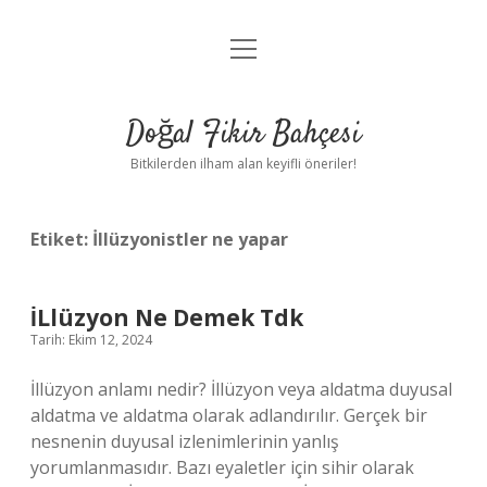
menüyü
Anasayfa
aç
Gizlilik Politikası
Doğal Fikir Bahçesi
Yasal Uyarı
Bitkilerden ilham alan keyifli öneriler!
Hakkımızda
Etiket:
İllüzyonistler ne yapar
İLlüzyon Ne Demek Tdk
Tarih: Ekim 12, 2024
İllüzyon anlamı nedir? İllüzyon veya aldatma duyusal
aldatma ve aldatma olarak adlandırılır. Gerçek bir
nesnenin duyusal izlenimlerinin yanlış
yorumlanmasıdır. Bazı eyaletler için sihir olarak