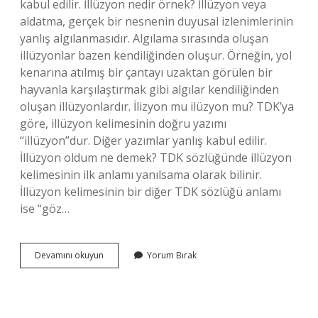
kabul edilir. İllüzyon nedir örnek? İllüzyon veya
aldatma, gerçek bir nesnenin duyusal izlenimlerinin
yanlış algılanmasıdır. Algılama sırasında oluşan
illüzyonlar bazen kendiliğinden oluşur. Örneğin, yol
kenarına atılmış bir çantayı uzaktan görülen bir
hayvanla karşılaştırmak gibi algılar kendiliğinden
oluşan illüzyonlardır. İlizyon mu ilüzyon mu? TDK’ya
göre, illüzyon kelimesinin doğru yazımı
“illüzyon”dur. Diğer yazımlar yanlış kabul edilir.
İllüzyon oldum ne demek? TDK sözlüğünde illüzyon
kelimesinin ilk anlamı yanılsama olarak bilinir.
İllüzyon kelimesinin bir diğer TDK sözlüğü anlamı
ise “göz…
İLlüzyon
Devamını okuyun
Yorum Bırak
Ne
Demek
Tdk