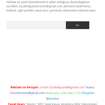
Hukuka ve yasal düzenlemelere aykırı olduğunu düşündüğünüz
içerikleri,
backlinkpanelicomtr@gmail.com
adresine bildirmeniz
halinde, ilgili içerikler yasal süre içerisinde sitemizden kaldırılacaktır.
Arama
elexbett.net/
betexper.xyz
Reklam ve İletişim:
E-mail:
backlinkpaneli@gmail.com
Teams:
forumhizmeti@gmail.com
Whatsapp: 0262 606 0 726
Telegram:
@karabul
Yasal Uyarı:
Sitemiz, 5651 Sayılı Kanun gereğince Bilgi Teknolojileri