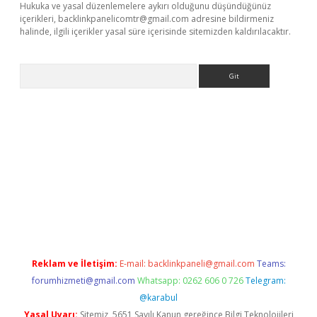
Hukuka ve yasal düzenlemelere aykırı olduğunu düşündüğünüz
içerikleri,
backlinkpanelicomtr@gmail.com
adresine bildirmeniz
halinde, ilgili içerikler yasal süre içerisinde sitemizden kaldırılacaktır.
Arama
elexbett.net/
betexper.xyz
Reklam ve İletişim:
E-mail:
backlinkpaneli@gmail.com
Teams:
forumhizmeti@gmail.com
Whatsapp: 0262 606 0 726
Telegram:
@karabul
Yasal Uyarı:
Sitemiz, 5651 Sayılı Kanun gereğince Bilgi Teknolojileri