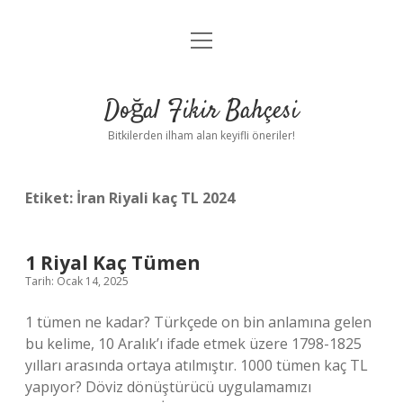
menüyü
Anasayfa
aç
Gizlilik Politikası
Doğal Fikir Bahçesi
Yasal Uyarı
Bitkilerden ilham alan keyifli öneriler!
Hakkımızda
Etiket:
İran Riyali kaç TL 2024
1 Riyal Kaç Tümen
Tarih: Ocak 14, 2025
1 tümen ne kadar? Türkçede on bin anlamına gelen
bu kelime, 10 Aralık’ı ifade etmek üzere 1798-1825
yılları arasında ortaya atılmıştır. 1000 tümen kaç TL
yapıyor? Döviz dönüştürücü uygulamamızı