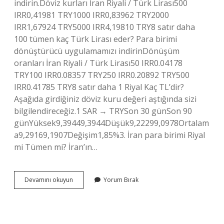
indirin.Döviz kurları İran Riyali / Türk Lirası500
IRR0,41981 TRY1000 IRR0,83962 TRY2000
IRR1,67924 TRY5000 IRR4,19810 TRY8 satır daha
100 tümen kaç Türk Lirası eder? Para birimi
dönüştürücü uygulamamızı indirinDönüşüm
oranları İran Riyali / Türk Lirası50 IRR0.04178
TRY100 IRR0.08357 TRY250 IRR0.20892 TRY500
IRR0.41785 TRY8 satır daha 1 Riyal Kaç TL’dir?
Aşağıda girdiğiniz döviz kuru değeri aştığında sizi
bilgilendireceğiz.1 SAR → TRYSon 30 günSon 90
günYüksek9,39449,3944Düşük9,22299,0978Ortalam
a9,29169,1907Değişim1,85%3. İran para birimi Riyal
mi Tümen mi? İran’ın…
1
Devamını okuyun
Yorum Bırak
Riyal
Kaç
Tümen