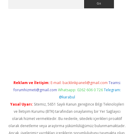
Arama
lexbett.net/
betexper.xyz
Reklam ve İletişim:
E-mail:
backlinkpaneli@gmail.com
Teams:
forumhizmeti@gmail.com
Whatsapp: 0262 606 0 726
Telegram:
@karabul
Yasal Uyarı:
Sitemiz, 5651 Sayılı Kanun gereğince Bilgi Teknolojileri
ve İletişim Kurumu (BTK) tarafından onaylanmış bir Yer Sağlayıcı
olarak hizmet vermektedir. Bu nedenle, sitedeki içerikleri proaktif
olarak denetleme veya araştırma yükümlülüğümüz bulunmamaktadır.
Ancak, üyelerimiz yazdıkları içeriklerin sorumluluğunu taşımakta olup,