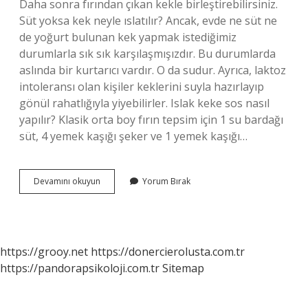
Daha sonra fırından çıkan kekle birleştirebilirsiniz.
Süt yoksa kek neyle ıslatılır? Ancak, evde ne süt ne
de yoğurt bulunan kek yapmak istediğimiz
durumlarla sık sık karşılaşmışızdır. Bu durumlarda
aslında bir kurtarıcı vardır. O da sudur. Ayrıca, laktoz
intoleransı olan kişiler keklerini suyla hazırlayıp
gönül rahatlığıyla yiyebilirler. Islak keke sos nasıl
yapılır? Klasik orta boy fırın tepsim için 1 su bardağı
süt, 4 yemek kaşığı şeker ve 1 yemek kaşığı…
Islak
Devamını okuyun
Yorum Bırak
Kek
Sosu
Su
Ile
Yapılır
https://grooy.net
https://donercierolusta.com.tr
Mı
https://pandorapsikoloji.com.tr
Sitemap