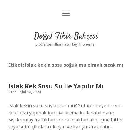
menüyü
Anasayfa
aç
Gizlilik Politikası
Doğal Fikir Bahçesi
Yasal Uyarı
Bitkilerden ilham alan keyifli öneriler!
Hakkımızda
Etiket:
Islak kekin sosu soğuk mu olmalı sıcak mı
Islak Kek Sosu Su Ile Yapılır Mı
Tarih: Eylül 19, 2024
Islak kekin sosu suyla olur mu? Süt içermeyen nemli
kek sosu yapmak için sıvı krema kullanabilirsiniz.
Sıvı kremayı ısıttıktan sonra ocaktan alın, içine bitter
veya sütlü çikolata ekleyin ve karıştırarak ısıtın.