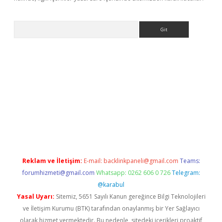
Arama
exbett.net/
betexper.xyz
Reklam ve İletişim:
E-mail:
backlinkpaneli@gmail.com
Teams:
forumhizmeti@gmail.com
Whatsapp: 0262 606 0 726
Telegram:
@karabul
Yasal Uyarı:
Sitemiz, 5651 Sayılı Kanun gereğince Bilgi Teknolojileri
ve İletişim Kurumu (BTK) tarafından onaylanmış bir Yer Sağlayıcı
olarak hizmet vermektedir. Bu nedenle, sitedeki içerikleri proaktif