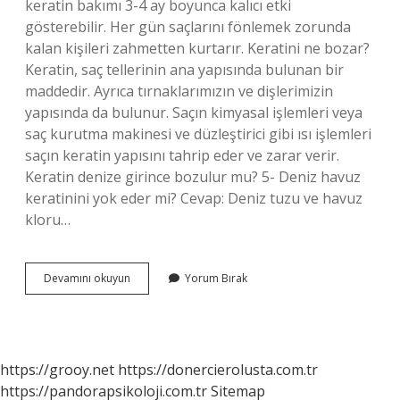
keratin bakımı 3-4 ay boyunca kalıcı etki
gösterebilir. Her gün saçlarını fönlemek zorunda
kalan kişileri zahmetten kurtarır. Keratini ne bozar?
Keratin, saç tellerinin ana yapısında bulunan bir
maddedir. Ayrıca tırnaklarımızın ve dişlerimizin
yapısında da bulunur. Saçın kimyasal işlemleri veya
saç kurutma makinesi ve düzleştirici gibi ısı işlemleri
saçın keratin yapısını tahrip eder ve zarar verir.
Keratin denize girince bozulur mu? 5- Deniz havuz
keratinini yok eder mi? Cevap: Deniz tuzu ve havuz
kloru…
Keratinli
Devamını okuyun
Yorum Bırak
Saç
Yağmurda
Bozulur
Mu
https://grooy.net
https://donercierolusta.com.tr
https://pandorapsikoloji.com.tr
Sitemap