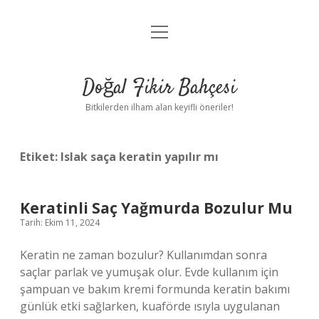
menüyü
Anasayfa
aç
Gizlilik Politikası
Doğal Fikir Bahçesi
Yasal Uyarı
Bitkilerden ilham alan keyifli öneriler!
Hakkımızda
Etiket:
Islak saça keratin yapılır mı
Keratinli Saç Yağmurda Bozulur Mu
Tarih: Ekim 11, 2024
Keratin ne zaman bozulur? Kullanımdan sonra
saçlar parlak ve yumuşak olur. Evde kullanım için
şampuan ve bakım kremi formunda keratin bakımı
günlük etki sağlarken, kuaförde ısıyla uygulanan