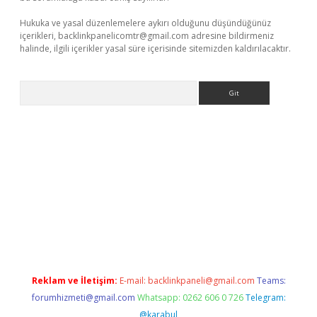
Hukuka ve yasal düzenlemelere aykırı olduğunu düşündüğünüz
içerikleri,
backlinkpanelicomtr@gmail.com
adresine bildirmeniz
halinde, ilgili içerikler yasal süre içerisinde sitemizden kaldırılacaktır.
Arama
lexbett.net/
betexper.xyz
Reklam ve İletişim:
E-mail:
backlinkpaneli@gmail.com
Teams:
forumhizmeti@gmail.com
Whatsapp: 0262 606 0 726
Telegram:
@karabul