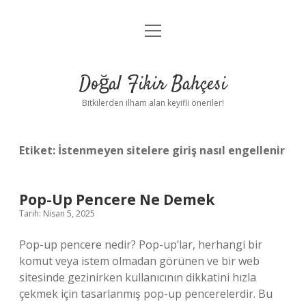
menüyü
Anasayfa
aç
Gizlilik Politikası
Doğal Fikir Bahçesi
Yasal Uyarı
Bitkilerden ilham alan keyifli öneriler!
Hakkımızda
Etiket:
İstenmeyen sitelere giriş nasıl engellenir
Pop-Up Pencere Ne Demek
Tarih: Nisan 5, 2025
Pop-up pencere nedir? Pop-up’lar, herhangi bir
komut veya istem olmadan görünen ve bir web
sitesinde gezinirken kullanıcının dikkatini hızla
çekmek için tasarlanmış pop-up pencerelerdir. Bu