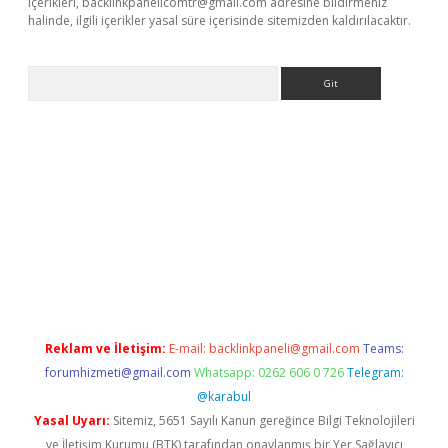
içerikleri,
backlinkpanelicomtr@gmail.com
adresine bildirmeniz
halinde, ilgili içerikler yasal süre içerisinde sitemizden kaldırılacaktır.
Arama
exbett.net/
betexper.xyz
Reklam ve İletişim:
E-mail:
backlinkpaneli@gmail.com
Teams:
forumhizmeti@gmail.com
Whatsapp: 0262 606 0 726
Telegram:
@karabul
Yasal Uyarı:
Sitemiz, 5651 Sayılı Kanun gereğince Bilgi Teknolojileri
ve İletişim Kurumu (BTK) tarafından onaylanmış bir Yer Sağlayıcı