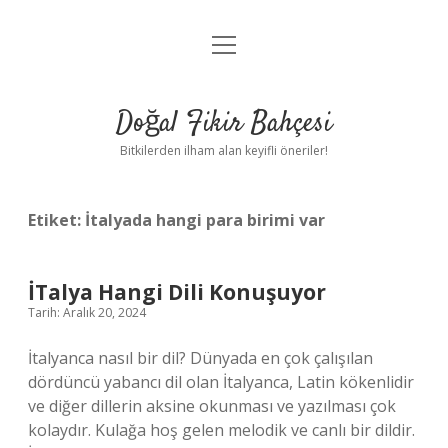
menüyü
Anasayfa
aç
Gizlilik Politikası
Doğal Fikir Bahçesi
Yasal Uyarı
Bitkilerden ilham alan keyifli öneriler!
Hakkımızda
Etiket:
İtalyada hangi para birimi var
İTalya Hangi Dili Konuşuyor
Tarih: Aralık 20, 2024
İtalyanca nasıl bir dil? Dünyada en çok çalışılan
dördüncü yabancı dil olan İtalyanca, Latin kökenlidir
ve diğer dillerin aksine okunması ve yazılması çok
kolaydır. Kulağa hoş gelen melodik ve canlı bir dildir.