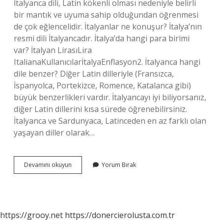
İtalyanca dili, Latin kökenli olması nedeniyle belirli
bir mantık ve uyuma sahip olduğundan öğrenmesi
de çok eğlencelidir. İtalyanlar ne konuşur? İtalya’nın
resmi dili İtalyancadır. İtalya’da hangi para birimi
var? İtalyan LirasıLira
ItalianaKullanıcılarİtalyaEnflasyon2. İtalyanca hangi
dile benzer? Diğer Latin dilleriyle (Fransızca,
İspanyolca, Portekizce, Romence, Katalanca gibi)
büyük benzerlikleri vardır. İtalyancayı iyi biliyorsanız,
diğer Latin dillerini kısa sürede öğrenebilirsiniz.
İtalyanca ve Sardunyaca, Latinceden en az farklı olan
yaşayan diller olarak…
İTalya
Devamını okuyun
Yorum Bırak
Hangi
Dili
Konuşuyor
https://grooy.net
https://donercierolusta.com.tr