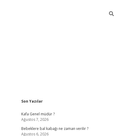
Sidebar
Son Yazılar
https://elexbett.ne
Kafa Genel müdür ?
Ağustos 7, 2026
Bebeklere bal kabağı ne zaman verilir ?
Ağustos 6, 2026