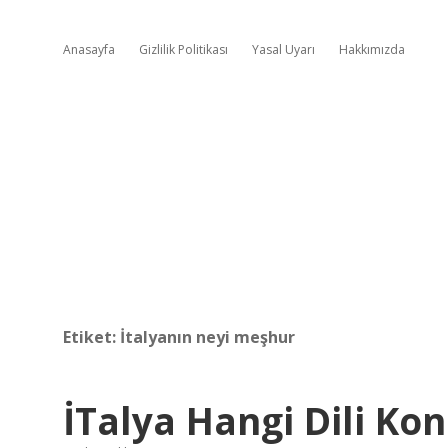
Anasayfa
Gizlilik Politikası
Yasal Uyarı
Hakkımızda
Etiket:
İtalyanın neyi meşhur
İTalya Hangi Dili Ko