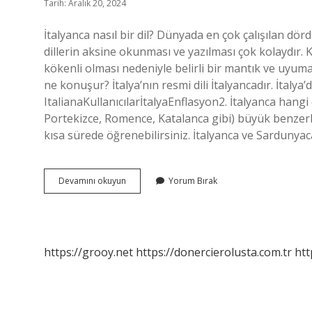
Tarih: Aralık 20, 2024
İtalyanca nasıl bir dil? Dünyada en çok çalışılan dörd
dillerin aksine okunması ve yazılması çok kolaydır. Ku
kökenli olması nedeniyle belirli bir mantık ve uyum
ne konuşur? İtalya’nın resmi dili İtalyancadır. İtalya’
ItalianaKullanıcılarİtalyaEnflasyon2. İtalyanca hangi 
Portekizce, Romence, Katalanca gibi) büyük benzerlikle
kısa sürede öğrenebilirsiniz. İtalyanca ve Sardunyac
İTalya
Devamını okuyun
Yorum Bırak
Hangi
Dili
Konuşuyor
https://grooy.net
https://donercierolusta.com.tr
htt