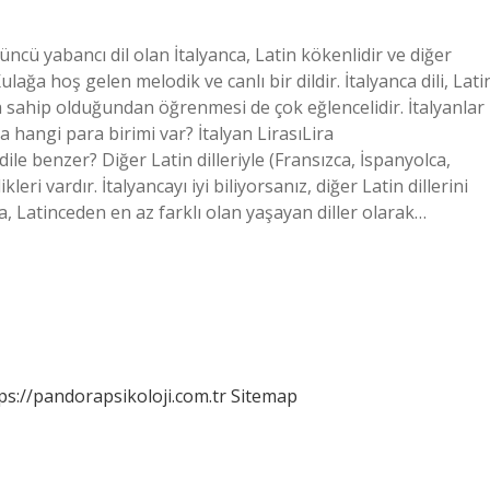
üncü yabancı dil olan İtalyanca, Latin kökenlidir ve diğer
lağa hoş gelen melodik ve canlı bir dildir. İtalyanca dili, Lati
a sahip olduğundan öğrenmesi de çok eğlencelidir. İtalyanlar
da hangi para birimi var? İtalyan LirasıLira
dile benzer? Diğer Latin dilleriyle (Fransızca, İspanyolca,
ri vardır. İtalyancayı iyi biliyorsanız, diğer Latin dillerini
a, Latinceden en az farklı olan yaşayan diller olarak…
ps://pandorapsikoloji.com.tr
Sitemap