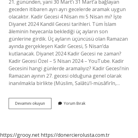
21. gününden, yani 30 Mart’ı 31 Mart’a bağlayan
geceden itibaren ayrı ayrı gecelerde aramak uygun
olacaktır. Kadir Gecesi 4 Nisan mı 5 Nisan mı? İşte
Diyanet 2024 Kandil Gecesi tarihleri. Tüm İslam
âleminin heyecanla beklediği üç ayların son
günlerine girdik. Üç ayların üçüncüsü olan Ramazan
ayında gerçekleşen Kadir Gecesi, 5 Nisan’da
kutlanacak. Diyanet 2024 Kadir Gecesi ne zaman?
Kadir Gecesi Özel – 5 Nisan 2024 – YouTube. Kadir
Gecesini hangi günlerde aramalıyız? Kadir Gecesi’nin
Ramazan ayının 27. gecesi olduğuna genel olarak
inanılmakla birlikte (Müslim, Salâtü’l-müsâfirîn,…
Kadir
Devamını okuyun
Yorum Bırak
Gecesi
4
Nisanı
5
Nisana
https://grooy.net
https://donercierolusta.com.tr
Bağlayan