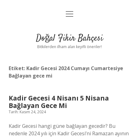
menüyü
Anasayfa
aç
Gizlilik Politikası
Doğal Fikir Bahçesi
Yasal Uyarı
Bitkilerden ilham alan keyifli öneriler!
Hakkımızda
Etiket:
Kadir Gecesi 2024 Cumayı Cumartesiye
Bağlayan gece mi
Kadir Gecesi 4 Nisanı 5 Nisana
Bağlayan Gece Mi
Tarih: Kasım 24, 2024
Kadir Gecesi hangi güne bağlayan gecedir? Bu
nedenle 2024 yılı için Kadir Gecesi’ni Ramazan ayının