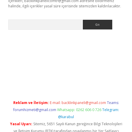
içerikleri,
backlinkpanelicomtr@gmail.com
adresine bildirmeniz
halinde, ilgili içerikler yasal süre içerisinde sitemizden kaldırılacaktır.
Arama
lexbett.net/
betexper.xyz
Reklam ve İletişim:
E-mail:
backlinkpaneli@gmail.com
Teams:
forumhizmeti@gmail.com
Whatsapp: 0262 606 0 726
Telegram:
@karabul
Yasal Uyarı:
Sitemiz, 5651 Sayılı Kanun gereğince Bilgi Teknolojileri
ve İletişim Kurumu (BTK) tarafından onaylanmış bir Yer Sağlayıcı