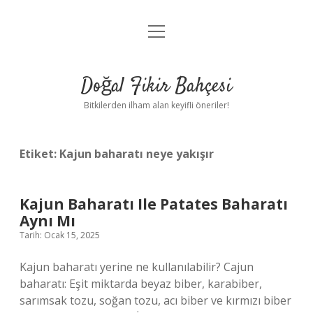
menüyü
Anasayfa
aç
Gizlilik Politikası
Doğal Fikir Bahçesi
Yasal Uyarı
Bitkilerden ilham alan keyifli öneriler!
Hakkımızda
Etiket:
Kajun baharatı neye yakışır
Kajun Baharatı Ile Patates Baharatı
Aynı Mı
Tarih: Ocak 15, 2025
Kajun baharatı yerine ne kullanılabilir? Cajun
baharatı: Eşit miktarda beyaz biber, karabiber,
sarımsak tozu, soğan tozu, acı biber ve kırmızı biber