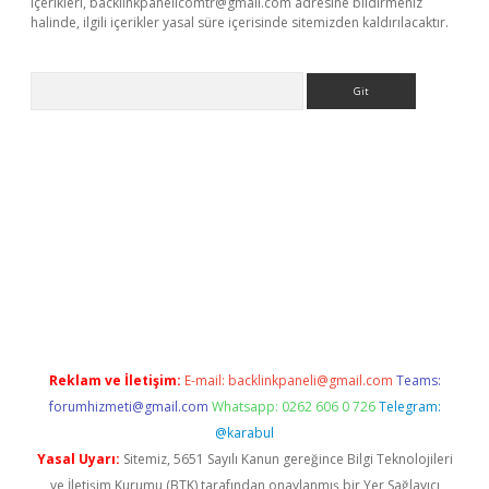
içerikleri,
backlinkpanelicomtr@gmail.com
adresine bildirmeniz
halinde, ilgili içerikler yasal süre içerisinde sitemizden kaldırılacaktır.
Arama
exbett.net/
betexper.xyz
Reklam ve İletişim:
E-mail:
backlinkpaneli@gmail.com
Teams:
forumhizmeti@gmail.com
Whatsapp: 0262 606 0 726
Telegram:
@karabul
Yasal Uyarı:
Sitemiz, 5651 Sayılı Kanun gereğince Bilgi Teknolojileri
ve İletişim Kurumu (BTK) tarafından onaylanmış bir Yer Sağlayıcı