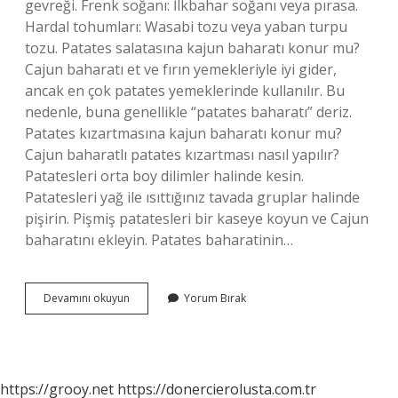
gevreği. Frenk soğanı: İlkbahar soğanı veya pırasa.
Hardal tohumları: Wasabi tozu veya yaban turpu
tozu. Patates salatasına kajun baharatı konur mu?
Cajun baharatı et ve fırın yemekleriyle iyi gider,
ancak en çok patates yemeklerinde kullanılır. Bu
nedenle, buna genellikle “patates baharatı” deriz.
Patates kızartmasına kajun baharatı konur mu?
Cajun baharatlı patates kızartması nasıl yapılır?
Patatesleri orta boy dilimler halinde kesin.
Patatesleri yağ ile ısıttığınız tavada gruplar halinde
pişirin. Pişmiş patatesleri bir kaseye koyun ve Cajun
baharatını ekleyin. Patates baharatinin…
Kajun
Devamını okuyun
Yorum Bırak
Baharatı
Ile
Patates
Baharatı
Aynı
https://grooy.net
https://donercierolusta.com.tr
Mı