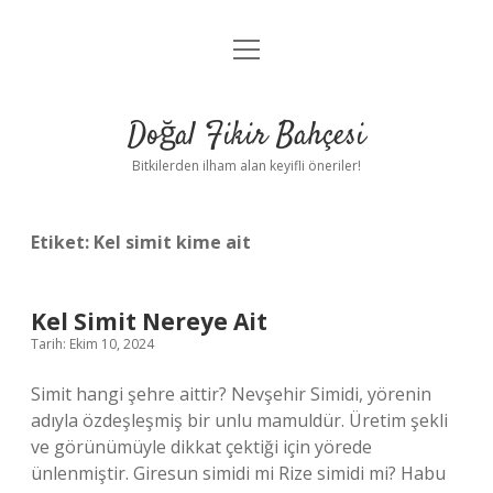
menüyü
Anasayfa
aç
Gizlilik Politikası
Doğal Fikir Bahçesi
Yasal Uyarı
Bitkilerden ilham alan keyifli öneriler!
Hakkımızda
Etiket:
Kel simit kime ait
Kel Simit Nereye Ait
Tarih: Ekim 10, 2024
Simit hangi şehre aittir? Nevşehir Simidi, yörenin
adıyla özdeşleşmiş bir unlu mamuldür. Üretim şekli
ve görünümüyle dikkat çektiği için yörede
ünlenmiştir. Giresun simidi mi Rize simidi mi? Habu