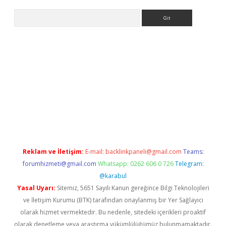
Arama
exbett.net/
betexper.xyz
Reklam ve İletişim:
E-mail:
backlinkpaneli@gmail.com
Teams:
forumhizmeti@gmail.com
Whatsapp: 0262 606 0 726
Telegram:
@karabul
Yasal Uyarı:
Sitemiz, 5651 Sayılı Kanun gereğince Bilgi Teknolojileri
ve İletişim Kurumu (BTK) tarafından onaylanmış bir Yer Sağlayıcı
olarak hizmet vermektedir. Bu nedenle, sitedeki içerikleri proaktif
olarak denetleme veya araştırma yükümlülüğümüz bulunmamaktadır.