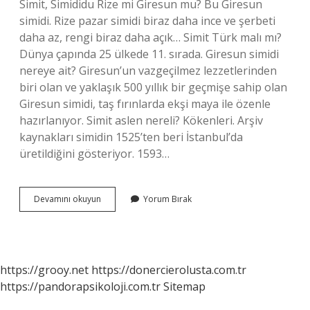
Simit, Simididu Rize mi Giresun mu? Bu Giresun
simidi. Rize pazar simidi biraz daha ince ve şerbeti
daha az, rengi biraz daha açık… Simit Türk malı mı?
Dünya çapında 25 ülkede 11. sırada. Giresun simidi
nereye ait? Giresun’un vazgeçilmez lezzetlerinden
biri olan ve yaklaşık 500 yıllık bir geçmişe sahip olan
Giresun simidi, taş fırınlarda ekşi maya ile özenle
hazırlanıyor. Simit aslen nereli? Kökenleri. Arşiv
kaynakları simidin 1525’ten beri İstanbul’da
üretildiğini gösteriyor. 1593…
Kel
Devamını okuyun
Yorum Bırak
Simit
Nereye
Ait
https://grooy.net
https://donercierolusta.com.tr
https://pandorapsikoloji.com.tr
Sitemap