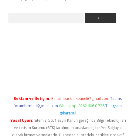
Arama
exbett.net/
betexper.xyz
Reklam ve İletişim:
E-mail:
backlinkpaneli@gmail.com
Teams:
forumhizmeti@gmail.com
Whatsapp: 0262 606 0 726
Telegram:
@karabul
Yasal Uyarı:
Sitemiz, 5651 Sayılı Kanun gereğince Bilgi Teknolojileri
ve İletişim Kurumu (BTK) tarafından onaylanmış bir Yer Sağlayıcı
olarak hizmet vermektedir. Bu nedenle, sitedeki içerikleri proaktif