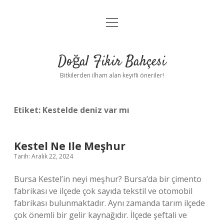
menüyü
Anasayfa
aç
Gizlilik Politikası
Doğal Fikir Bahçesi
Yasal Uyarı
Bitkilerden ilham alan keyifli öneriler!
Hakkımızda
Etiket:
Kestelde deniz var mı
Kestel Ne Ile Meşhur
Tarih: Aralık 22, 2024
Bursa Kestel’in neyi meşhur? Bursa’da bir çimento
fabrikası ve ilçede çok sayıda tekstil ve otomobil
fabrikası bulunmaktadır. Aynı zamanda tarım ilçede
çok önemli bir gelir kaynağıdır. İlçede şeftali ve