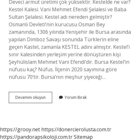
Deveci armut üretimi çok yüksektir. Kestelde ne var?
Kestel Kalesi. Vani Mehmet Efendi Şelalesi ve Baba
Sultan Şelalesi. Kestel adı nereden gelmiştir?
Osmanlı Devleti’nin kurucusu Osman Bey
zamanında, 1306 yılında Yenişehir ile Bursa arasında
yapılan Dimboz Savaşı sonunda Türklerin eline
geçen Kastel, zamanla KESTEL adını almıştır. Kestel’i
sınır kalesinden yerleşim yerine dönüştüren kişi
Şeyhülislam Mehmet Vani Efendi’dir. Bursa Kestel’in
nüfusu kaç? Nüfus. İlçenin 2020 sayımına göre
nüfusu 70’tir. Bursa’nın meşhur yiyeceği…
Kestel
Devamını okuyun
Yorum Bırak
Ne
Ile
Meşhur
https://grooy.net
https://donercierolusta.com.tr
https://pandorapsikoloji.com.tr
Sitemap