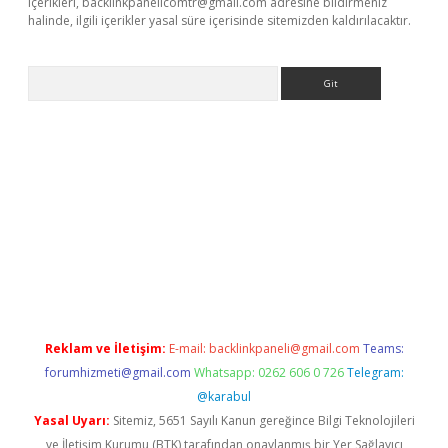
içerikleri,
backlinkpanelicomtr@gmail.com
adresine bildirmeniz
halinde, ilgili içerikler yasal süre içerisinde sitemizden kaldırılacaktır.
Arama
exbett.net/
betexper.xyz
Reklam ve İletişim:
E-mail:
backlinkpaneli@gmail.com
Teams:
forumhizmeti@gmail.com
Whatsapp: 0262 606 0 726
Telegram:
@karabul
Yasal Uyarı:
Sitemiz, 5651 Sayılı Kanun gereğince Bilgi Teknolojileri
ve İletişim Kurumu (BTK) tarafından onaylanmış bir Yer Sağlayıcı