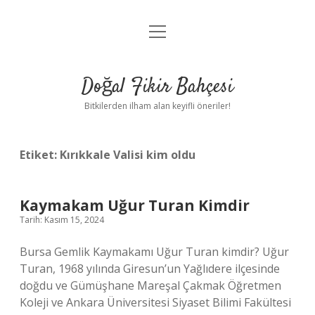
menüyü
Anasayfa
aç
Gizlilik Politikası
Doğal Fikir Bahçesi
Yasal Uyarı
Bitkilerden ilham alan keyifli öneriler!
Hakkımızda
Etiket:
Kırıkkale Valisi kim oldu
Kaymakam Uğur Turan Kimdir
Tarih: Kasım 15, 2024
Bursa Gemlik Kaymakamı Uğur Turan kimdir? Uğur
Turan, 1968 yılında Giresun’un Yağlıdere ilçesinde
doğdu ve Gümüşhane Mareşal Çakmak Öğretmen
Koleji ve Ankara Üniversitesi Siyaset Bilimi Fakültesi