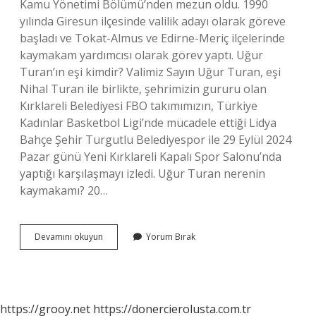
Kamu Yönetimi Bölümü’nden mezun oldu. 1990
yılında Giresun ilçesinde valilik adayı olarak göreve
başladı ve Tokat-Almus ve Edirne-Meriç ilçelerinde
kaymakam yardımcısı olarak görev yaptı. Uğur
Turan’ın eşi kimdir? Valimiz Sayın Uğur Turan, eşi
Nihal Turan ile birlikte, şehrimizin gururu olan
Kırklareli Belediyesi FBO takımımızın, Türkiye
Kadınlar Basketbol Ligi’nde mücadele ettiği Lidya
Bahçe Şehir Turgutlu Belediyespor ile 29 Eylül 2024
Pazar günü Yeni Kırklareli Kapalı Spor Salonu’nda
yaptığı karşılaşmayı izledi. Uğur Turan nerenin
kaymakamı? 20…
Kaymakam
Devamını okuyun
Yorum Bırak
Uğur
Turan
Kimdir
https://grooy.net
https://donercierolusta.com.tr