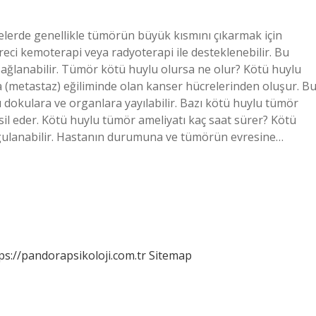
tlelerde genellikle tümörün büyük kısmını çıkarmak için
reci kemoterapi veya radyoterapi ile desteklenebilir. Bu
ağlanabilir. Tümör kötü huylu olursa ne olur? Kötü huylu
a (metastaz) eğiliminde olan kanser hücrelerinden oluşur. B
ı dokulara ve organlara yayılabilir. Bazı kötü huylu tümör
msil eder. Kötü huylu tümör ameliyatı kaç saat sürer? Kötü
gulanabilir. Hastanın durumuna ve tümörün evresine…
ps://pandorapsikoloji.com.tr
Sitemap