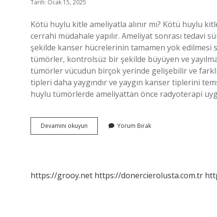
Tarih: Ocak 15, 2025
Kötü huylu kitle ameliyatla alınır mı? Kötü huylu ki
cerrahi müdahale yapılır. Ameliyat sonrası tedavi sü
şekilde kanser hücrelerinin tamamen yok edilmesi s
tümörler, kontrolsüz bir şekilde büyüyen ve yayılm
tümörler vücudun birçok yerinde gelişebilir ve farkl
tipleri daha yaygındır ve yaygın kanser tiplerini te
huylu tümörlerde ameliyattan önce radyoterapi uy
Kötü
Devamını okuyun
Yorum Bırak
Huylu
Tümör
Ameliyat
Edilir
Mi
https://grooy.net
https://donercierolusta.com.tr
htt