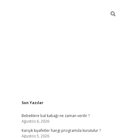
Sidebar
Son Yazılar
https://elexbett.ne
Bebeklere bal kabağı ne zaman verilir ?
Ağustos 6, 2026
Karışık kıyafetler hangi programda kurutulur ?
Ağustos 5, 2026