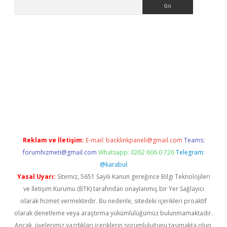
Arama
lexbett.net/
betexper.xyz
Reklam ve İletişim:
E-mail:
backlinkpaneli@gmail.com
Teams:
forumhizmeti@gmail.com
Whatsapp: 0262 606 0 726
Telegram:
@karabul
Yasal Uyarı:
Sitemiz, 5651 Sayılı Kanun gereğince Bilgi Teknolojileri
ve İletişim Kurumu (BTK) tarafından onaylanmış bir Yer Sağlayıcı
olarak hizmet vermektedir. Bu nedenle, sitedeki içerikleri proaktif
olarak denetleme veya araştırma yükümlülüğümüz bulunmamaktadır.
Ancak, üyelerimiz yazdıkları içeriklerin sorumluluğunu taşımakta olup,