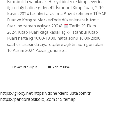
İstanbul’da yapılacak. Her yıl binlerce kitapseverin
ilgi odağı haline gelen 41. İstanbul Kitap Fuarı, 2-10
Kasım 2024 tarihleri ​​arasında Büyükçekmece TÜYAP
Fuar ve Kongre Merkezi’nde düzenlenecek. İzmit
fuarı ne zaman açılıyor 2024?
Tarih: 29 Ekim
2024. Kitap Fuarı kaça kadar açık? İstanbul Kitap
Fuarı hafta içi 10:00-19:00, hafta sonu 10:00-20:00
saatleri arasında ziyaretçilere açıktır. Son gün olan
10 Kasım 2024 Pazar günü ise…
Kocaeli
Devamını okuyun
Yorum Bırak
Kitap
Fuarı
Kaç
Gün
https://grooy.net
https://donercierolusta.com.tr
https://pandorapsikoloji.com.tr
Sitemap