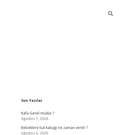
Sidebar
Son Yazılar
https://elexbett.ne
Kafa Genel müdür ?
Ağustos 7, 2026
Bebeklere bal kabağı ne zaman verilir ?
Ağustos 6, 2026