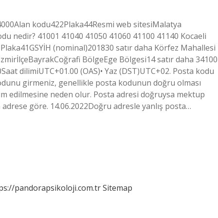
4000Alan kodu422Plaka44Resmi web sitesiMalatya
kodu nedir? 41001 41040 41050 41060 41100 41140 Kocaeli
Plaka41GSYİH (nominal)201830 satır daha Körfez Mahallesi
İlİzmirİlçeBayrakCoğrafi BölgeEge Bölgesi14 satır daha 34100
0Saat dilimiUTC+01.00 (OAS)• Yaz (DST)UTC+02. Posta kodu
kodunu girmeniz, genellikle posta kodunun doğru olması
m edilmesine neden olur. Posta adresi doğruysa mektup
a adrese göre. 14.06.2022Doğru adresle yanlış posta…
ps://pandorapsikoloji.com.tr
Sitemap