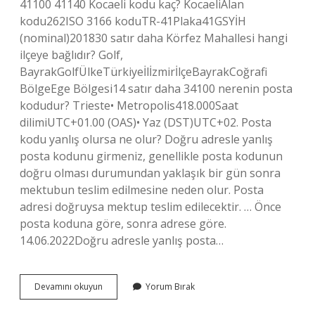
41100 41140 Kocaeli kodu kaç? KocaeliAlan
kodu262ISO 3166 koduTR-41Plaka41GSYİH
(nominal)201830 satır daha Körfez Mahallesi hangi
ilçeye bağlıdır? Golf,
BayrakGolfÜlkeTürkiyeİlİzmirİlçeBayrakCoğrafi
BölgeEge Bölgesi14 satır daha 34100 nerenin posta
kodudur? Trieste• Metropolis418.000Saat
dilimiUTC+01.00 (OAS)• Yaz (DST)UTC+02. Posta
kodu yanlış olursa ne olur? Doğru adresle yanlış
posta kodunu girmeniz, genellikle posta kodunun
doğru olması durumundan yaklaşık bir gün sonra
mektubun teslim edilmesine neden olur. Posta
adresi doğruysa mektup teslim edilecektir. … Önce
posta koduna göre, sonra adrese göre.
14.06.2022Doğru adresle yanlış posta…
Kocaeli
Devamını okuyun
Yorum Bırak
Korfez
Posta