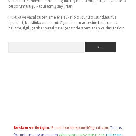
yazdıkları içeriklerin sorumluluğunu taşımakta olup, siteye üye olarak
bu sorumluluğu kabul etmiş sayılırlar.
Hukuka ve yasal düzenlemelere aykırı olduğunu düşündüğünüz
içerikleri,
backlinkpanelicomtr@gmail.com
adresine bildirmeniz
halinde, ilgili içerikler yasal süre içerisinde sitemizden kaldırılacaktır.
Arama
exbett.net/
betexper.xyz
Reklam ve İletişim:
E-mail:
backlinkpaneli@gmail.com
Teams:
forumhizmeti@gmail.com
Whatsapp: 0262 606 0 726
Telegram: