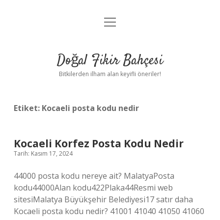
menüyü
Anasayfa
aç
Gizlilik Politikası
Doğal Fikir Bahçesi
Yasal Uyarı
Bitkilerden ilham alan keyifli öneriler!
Hakkımızda
Etiket:
Kocaeli posta kodu nedir
Kocaeli Korfez Posta Kodu Nedir
Tarih: Kasım 17, 2024
44000 posta kodu nereye ait? MalatyaPosta
kodu44000Alan kodu422Plaka44Resmi web
sitesiMalatya Büyükşehir Belediyesi17 satır daha
Kocaeli posta kodu nedir? 41001 41040 41050 41060