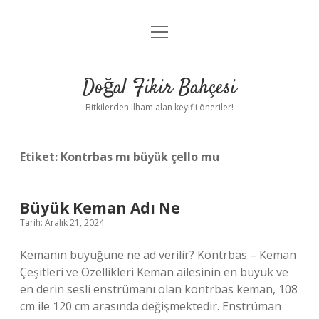
menüyü
Anasayfa
aç
Gizlilik Politikası
Doğal Fikir Bahçesi
Yasal Uyarı
Bitkilerden ilham alan keyifli öneriler!
Hakkımızda
Etiket:
Kontrbas mı büyük çello mu
Büyük Keman Adı Ne
Tarih: Aralık 21, 2024
Kemanın büyüğüne ne ad verilir? Kontrbas – Keman
Çeşitleri ve Özellikleri Keman ailesinin en büyük ve
en derin sesli enstrümanı olan kontrbas keman, 108
cm ile 120 cm arasında değişmektedir. Enstrüman