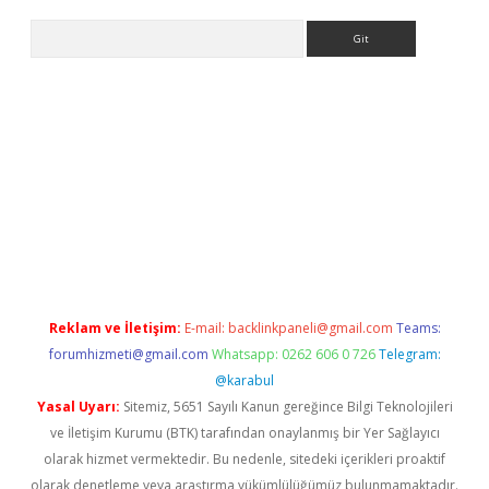
Arama
exbett.net/
betexper.xyz
Reklam ve İletişim:
E-mail:
backlinkpaneli@gmail.com
Teams:
forumhizmeti@gmail.com
Whatsapp: 0262 606 0 726
Telegram:
@karabul
Yasal Uyarı:
Sitemiz, 5651 Sayılı Kanun gereğince Bilgi Teknolojileri
ve İletişim Kurumu (BTK) tarafından onaylanmış bir Yer Sağlayıcı
olarak hizmet vermektedir. Bu nedenle, sitedeki içerikleri proaktif
olarak denetleme veya araştırma yükümlülüğümüz bulunmamaktadır.