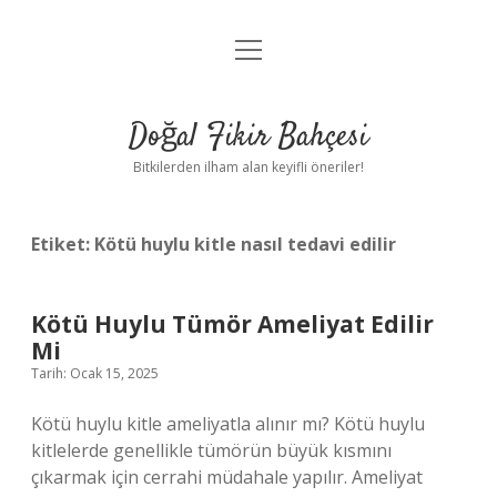
menüyü
Anasayfa
aç
Gizlilik Politikası
Doğal Fikir Bahçesi
Yasal Uyarı
Bitkilerden ilham alan keyifli öneriler!
Hakkımızda
Etiket:
Kötü huylu kitle nasıl tedavi edilir
Kötü Huylu Tümör Ameliyat Edilir
Mi
Tarih: Ocak 15, 2025
Kötü huylu kitle ameliyatla alınır mı? Kötü huylu
kitlelerde genellikle tümörün büyük kısmını
çıkarmak için cerrahi müdahale yapılır. Ameliyat