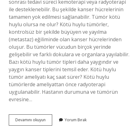
sonrası tedavi süreci kemoterapi veya radyoterapi
ile desteklenebilir. Bu şekilde kanser hücrelerinin
tamamen yok edilmesi sağlanabilir. Tümör kötü
huylu olursa ne olur? Kötü huylu tümörler,
kontrolsüz bir şekilde büyüyen ve yayılma
(metastaz) eğiliminde olan kanser hücrelerinden
oluşur. Bu tümörler vücudun birçok yerinde
gelişebilir ve farklı dokulara ve organlara yayılabilir.
Bazı kötü huylu tümör tipleri daha yaygındır ve
yaygın kanser tiplerini temsil eder. Kötü huylu
tümör ameliyatı kaç saat sürer? Kötü huylu
tümörlerde ameliyattan önce radyoterapi
uygulanabilir. Hastanın durumuna ve tümörün
evresine…
Kötü
Devamını okuyun
Yorum Bırak
Huylu
Tümör
Ameliyat