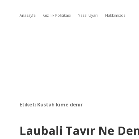
Anasayfa
Gizlilik Politikası
Yasal Uyarı
Hakkımızda
Etiket:
Küstah kime denir
Laubali Tavır Ne D