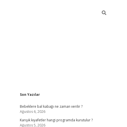
Sidebar
Son Yazılar
https://elexbett.ne
Bebeklere bal kabağı ne zaman verilir ?
Ağustos 6, 2026
Karışık kıyafetler hangi programda kurutulur ?
Ağustos 5, 2026