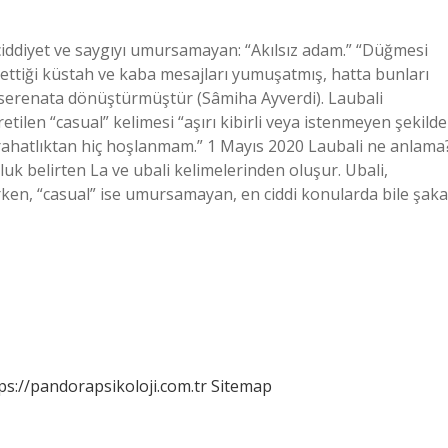
 ciddiyet ve saygıyı umursamayan: “Akılsız adam.” “Düğmesi
 ilettiği küstah ve kaba mesajları yumuşatmış, hatta bunları
bir serenata dönüştürmüştür (Sâmiha Ayverdi). Laubali
len “casual” kelimesi “aşırı kibirli veya istenmeyen şekilde
 rahatlıktan hiç hoşlanmam.” 1 Mayıs 2020 Laubali ne anlama
uk belirten La ve ubali kelimelerinden oluşur. Ubali,
en, “casual” ise umursamayan, en ciddi konularda bile şaka
ps://pandorapsikoloji.com.tr
Sitemap