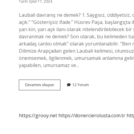
Tarih: Eylül 17, 2024
Laubali davranış ne demek? 1. Saygısız, ciddiyetsiz,
açık.” “Gösterişsiz ifade.” Hüsrev Paşa, başlangıçta
yarı kin, yarı aşk ilanı olarak nitelendirilebilecek 
davranmak ne demek? Son olarak, bu kelimeden türeti
arkadaş canlısı olmak” olarak yorumlanabilir. “Ben
Dilimize Arapçadan gelen Laubali kelimesi, olumsuzl
önemsemek, ilgilenmek, umursamak anlamına gelirk
yapabilen, umursamaz ve…
Laubali
Devamını okuyun
12 Yorum
Tavır
Ne
Demek
https://grooy.net
https://donercierolusta.com.tr
htt