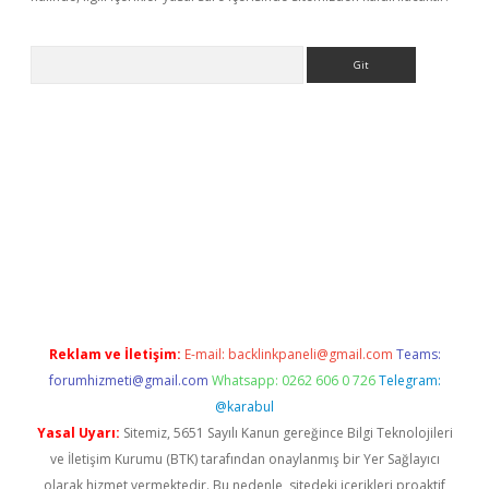
Arama
exbett.net/
betexper.xyz
Reklam ve İletişim:
E-mail:
backlinkpaneli@gmail.com
Teams:
forumhizmeti@gmail.com
Whatsapp: 0262 606 0 726
Telegram:
@karabul
Yasal Uyarı:
Sitemiz, 5651 Sayılı Kanun gereğince Bilgi Teknolojileri
ve İletişim Kurumu (BTK) tarafından onaylanmış bir Yer Sağlayıcı
olarak hizmet vermektedir. Bu nedenle, sitedeki içerikleri proaktif