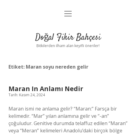
menüyü
Anasayfa
aç
Gizlilik Politikası
Doğal Fikir Bahçesi
Yasal Uyarı
Bitkilerden ilham alan keyifli öneriler!
Hakkımızda
Etiket:
Maran soyu nereden gelir
Maran In Anlamı Nedir
Tarih: Kasım 24, 2024
Maran ismi ne anlama gelir? “Maran:” Farsça bir
kelimedir. “Mar” yılan anlamına gelir ve “-an”
çoğuludur. Genitive durumda telaffuz edilen “Maran”
veya “Meran” kelimeleri Anadolu’daki birçok bölge