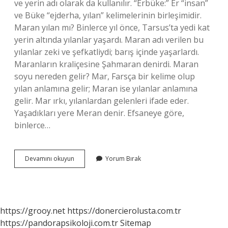
ve yerin adı olarak da kullanılır. “Erbüke:” Er “insan”
ve Büke “ejderha, yılan” kelimelerinin birleşimidir.
Maran yılan mı? Binlerce yıl önce, Tarsus’ta yedi kat
yerin altında yılanlar yaşardı. Maran adı verilen bu
yılanlar zeki ve şefkatliydi; barış içinde yaşarlardı.
Maranların kraliçesine Şahmaran denirdi. Maran
soyu nereden gelir? Mar, Farsça bir kelime olup
yılan anlamına gelir; Maran ise yılanlar anlamına
gelir. Mar ırkı, yılanlardan gelenleri ifade eder.
Yaşadıkları yere Meran denir. Efsaneye göre,
binlerce…
Maran
Devamını okuyun
Yorum Bırak
In
Anlamı
Nedir
https://grooy.net
https://donercierolusta.com.tr
https://pandorapsikoloji.com.tr
Sitemap