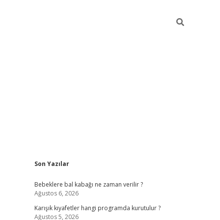
Sidebar
Son Yazılar
https://elexbett.ne
Bebeklere bal kabağı ne zaman verilir ?
Ağustos 6, 2026
Karışık kıyafetler hangi programda kurutulur ?
Ağustos 5, 2026