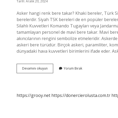
Tarih: Aralık 20, 2024
Asker hangi renk bere takar? Khaki bereler, Türk Si
berelerdir. Siyah TSK bereleri de en popüler berele
Silahlı Kuvvetleri Komando Tugayları veya Jandar
tamamlayan personel de mavi bere takar. Mavi berel
akıncılarının rengini sembolize etmeleridir. Askerde 
askeri bere türüdür. Birçok askeri, paramiliter, kom
dünyadaki hava kuvvetleri birimlerini ifade eder. A
Askerde
Devamını okuyun
Yorum Bırak
Bere
Renkleri
Ne
Anlama
Gelir
https://grooy.net
https://donercierolusta.com.tr
htt