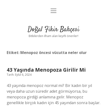
menüyü
Anasayfa
aç
Gizlilik Politikası
Doğal Fikir Bahçesi
Yasal Uyarı
Bitkilerden ilham alan keyifli öneriler!
Hakkımızda
Etiket:
Menopoz öncesi vücutta neler olur
43 Yaşında Menopoza Girilir Mi
Tarih: Eylül 6, 2024
43 yaşında menopoz normal mi? Bir kadın bir yıl
veya daha uzun süredir adet görmüyorsa, bu
menopoza girdiği anlamına gelir. Menopoz
genellikle birçok kadın için 45 yaşından sonra başlar.