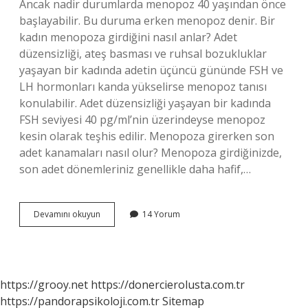
Ancak nadir durumlarda menopoz 40 yaşından önce
başlayabilir. Bu duruma erken menopoz denir. Bir
kadın menopoza girdiğini nasıl anlar? Adet
düzensizliği, ateş basması ve ruhsal bozukluklar
yaşayan bir kadında adetin üçüncü gününde FSH ve
LH hormonları kanda yükselirse menopoz tanısı
konulabilir. Adet düzensizliği yaşayan bir kadında
FSH seviyesi 40 pg/ml’nin üzerindeyse menopoz
kesin olarak teşhis edilir. Menopoza girerken son
adet kanamaları nasıl olur? Menopoza girdiğinizde,
son adet dönemleriniz genellikle daha hafif,…
43
Devamını okuyun
14 Yorum
Yaşında
Menopoza
Girilir
Mi
https://grooy.net
https://donercierolusta.com.tr
https://pandorapsikoloji.com.tr
Sitemap