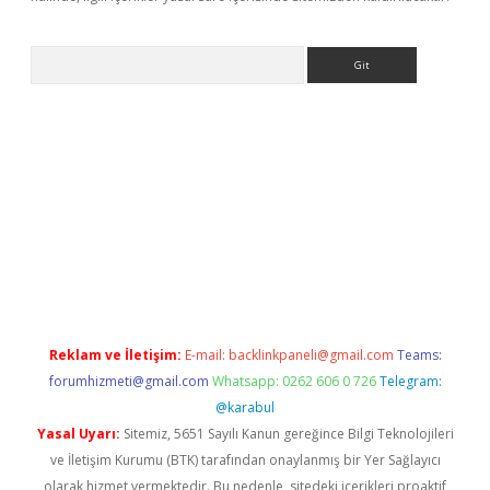
Arama
elexbett.net/
betexper.xyz
Reklam ve İletişim:
E-mail:
backlinkpaneli@gmail.com
Teams:
forumhizmeti@gmail.com
Whatsapp: 0262 606 0 726
Telegram:
@karabul
Yasal Uyarı:
Sitemiz, 5651 Sayılı Kanun gereğince Bilgi Teknolojileri
ve İletişim Kurumu (BTK) tarafından onaylanmış bir Yer Sağlayıcı
olarak hizmet vermektedir. Bu nedenle, sitedeki içerikleri proaktif