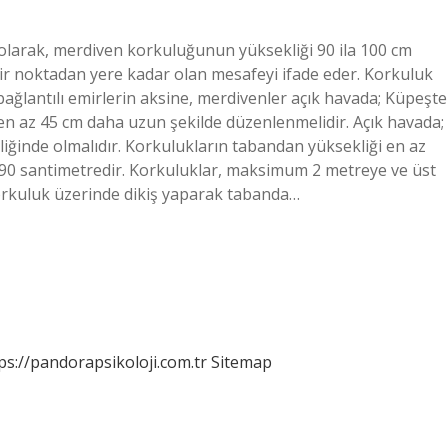
olarak, merdiven korkuluğunun yüksekliği 90 ila 100 cm
bir noktadan yere kadar olan mesafeyi ifade eder. Korkuluk
bağlantılı emirlerin aksine, merdivenler açık havada; Küpeşte
n az 45 cm daha uzun şekilde düzenlenmelidir. Açık havada;
ğinde olmalıdır. Korkulukların tabandan yüksekliği en az
z 90 santimetredir. Korkuluklar, maksimum 2 metreye ve üst
orkuluk üzerinde dikiş yaparak tabanda…
ps://pandorapsikoloji.com.tr
Sitemap