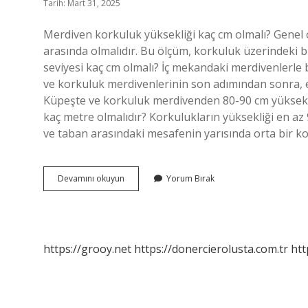
Tarih: Mart 31, 2025
Merdiven korkuluk yüksekliği kaç cm olmalı? Genel 
arasında olmalıdır. Bu ölçüm, korkuluk üzerindeki 
seviyesi kaç cm olmalı? İç mekandaki merdivenlerle 
ve korkuluk merdivenlerinin son adımından sonra, e
Küpeşte ve korkuluk merdivenden 80-90 cm yüksekli
kaç metre olmalıdır? Korkulukların yüksekliği en a
ve taban arasındaki mesafenin yarısında orta bir k
Merdiven
Devamını okuyun
Yorum Bırak
Korkuluk
Yüksekliği
Ne
Olmalı
https://grooy.net
https://donercierolusta.com.tr
htt