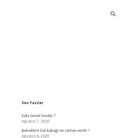
Sidebar
Son Yazılar
https://elexbett.n
Kafa Genel müdür ?
Ağustos 7, 2026
Bebeklere bal kabağı ne zaman verilir ?
Ağustos 6, 2026