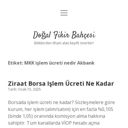
menüyü
Anasayfa
aç
Gizlilik Politikası
Doğal Fikir Bahçesi
Yasal Uyarı
Bitkilerden ilham alan keyifli öneriler!
Hakkımızda
Etiket:
MKK işlem ücreti nedir Akbank
Ziraat Borsa Işlem Ücreti Ne Kadar
Tarih: Ocak 15, 2025
Borsada işlem ücreti ne kadar? Sözleşmelere göre
kurum, her işlem (alım/satım) için en fazla %0,105
(binde 1,05) oranında komisyon alma hakkına
sahiptir. Tüm kanallarda VİOP hesabı açma