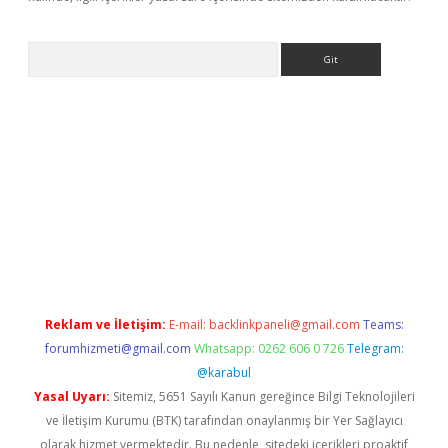
Arama
exbett.net/
betexper.xyz
Reklam ve İletişim:
E-mail:
backlinkpaneli@gmail.com
Teams:
forumhizmeti@gmail.com
Whatsapp: 0262 606 0 726
Telegram:
@karabul
Yasal Uyarı:
Sitemiz, 5651 Sayılı Kanun gereğince Bilgi Teknolojileri
ve İletişim Kurumu (BTK) tarafından onaylanmış bir Yer Sağlayıcı
olarak hizmet vermektedir. Bu nedenle, sitedeki içerikleri proaktif