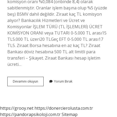
komisyon oranı %0,084 (onbinde 8,4) olarak
sabitlenmiştir. Oranlar işlem başına olup %5 (yüzde
beş) BSMV dahil değildir. Ziraat kaç TL komisyon
alıyor? Bankacılık Hizmetleri ve Ücret ve
Komisyonlar İŞLEM TÜRÜ (TL İŞLEMLERİ) ÜCRET
KOMİSYON ORANI veya TUTARI 0-5.000 TL arası15
TL5.000 TL üzeri20 TLGeç EFT 0-5.000 TL arası17
TL5. Ziraat Borsa hesabına en az kaç TL? Ziraat
Bankası döviz hesabına 500 TL alt limitli para
transferi – Şikayet. Ziraat Bankası hesap işletim
ücreti…
Ziraat
Devamını okuyun
Yorum Bırak
Borsa
Işlem
Ücreti
Ne
Kadar
https://grooy.net
https://donercierolusta.com.tr
https://pandorapsikoloji.com.tr
Sitemap