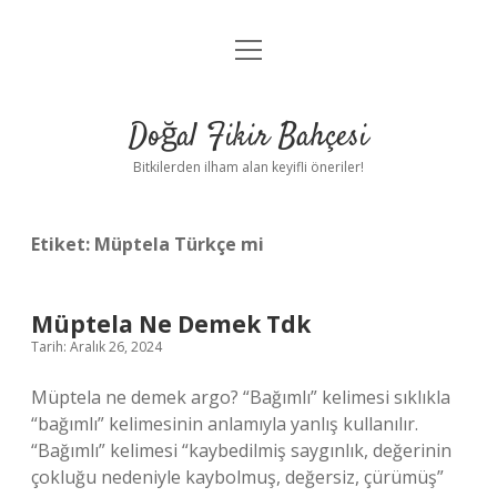
menüyü
Anasayfa
aç
Gizlilik Politikası
Doğal Fikir Bahçesi
Yasal Uyarı
Bitkilerden ilham alan keyifli öneriler!
Hakkımızda
Etiket:
Müptela Türkçe mi
Müptela Ne Demek Tdk
Tarih: Aralık 26, 2024
Müptela ne demek argo? “Bağımlı” kelimesi sıklıkla
“bağımlı” kelimesinin anlamıyla yanlış kullanılır.
“Bağımlı” kelimesi “kaybedilmiş saygınlık, değerinin
çokluğu nedeniyle kaybolmuş, değersiz, çürümüş”