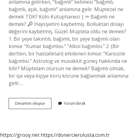
anlamına gelirken, “bağımlı” kelimesi “bağımlı,
bağımlı, aşık, bağımlı” anlamına gelir. Müptezel ne
demek TDK? Köln Kütüphanesi | ✏ Bağımlı ne
demek?
Haysiyetini kaybetmiş. Bolluktan dolayı
değerini kaybetmiş. Güzel. Müptela oldu ne demek?
1. Bir şeye takıntılı, bağımlı, bir şeye bağımlı olan
kimse: “Kumar bağımlısı.” “Alkol bağımlısı.” 2. (Bir
dertten, bir hastalıktan) etkilenen kimse: “Kansızlık
bağımlısı.” Astrolog ve muvakkit güneş hakkında ne
bilir? Müptelam olursun ne demek? Bağımlı olmak,
bir işe veya kişiye körü körüne bağlanmak anlamına
gelir.…
Müptela
Devamını okuyun
Yorum Bırak
Ne
Demek
Tdk
https://grooy.net
https://donercierolusta.com.tr