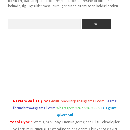
içerikleri,
backlinkpanelicomtr@gmail.com
adresine bildirmeniz
halinde, ilgili içerikler yasal süre içerisinde sitemizden kaldırılacaktır.
Arama
lexbett.net/
betexper.xyz
Reklam ve İletişim:
E-mail:
backlinkpaneli@gmail.com
Teams:
forumhizmeti@gmail.com
Whatsapp: 0262 606 0 726
Telegram:
@karabul
Yasal Uyarı:
Sitemiz, 5651 Sayılı Kanun gereğince Bilgi Teknolojileri
ve İletişim Kurumu (BTK) tarafından onaylanmış bir Yer Sağlayıcı