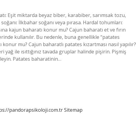
atı: Eşit miktarda beyaz biber, karabiber, sarımsak tozu,
k soğanı: İlkbahar soğanı veya pırasa. Hardal tohumları:
ına kajun baharatı konur mu? Cajun baharatı et ve fırın
rinde kullanılır. Bu nedenle, buna genellikle “patates
ı konur mu? Cajun baharatlı patates kızartması nasıl yapılır?
i yağ ile ısıttığınız tavada gruplar halinde pişirin. Pişmiş
leyin. Patates baharatinin…
ps://pandorapsikoloji.com.tr
Sitemap