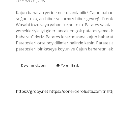
Tarih: Ocak 15, 2025
Kajun baharatı yerine ne kullanılabilir? Cajun bahar
soğan tozu, acı biber ve kırmızı biber gevreği. Fren
Wasabi tozu veya yaban turpu tozu. Patates salatas
yemekleriyle iyi gider, ancak en çok patates yemekle
baharatı” deriz. Patates kızartmasına kajun baharat
Patatesleri orta boy dilimler halinde kesin. Patatesler
patatesleri bir kaseye koyun ve Cajun baharatını ek
Kajun
Devamını okuyun
Yorum Bırak
Baharatı
Ile
Patates
Baharatı
Aynı
https://grooy.net
https://donercierolusta.com.tr
htt
Mı