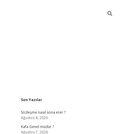
Sidebar
Son Yazılar
https://elexbett.ne
Sözleşme nasıl sona erer ?
Ağustos 8, 2026
Kafa Genel müdür ?
Ağustos 7, 2026