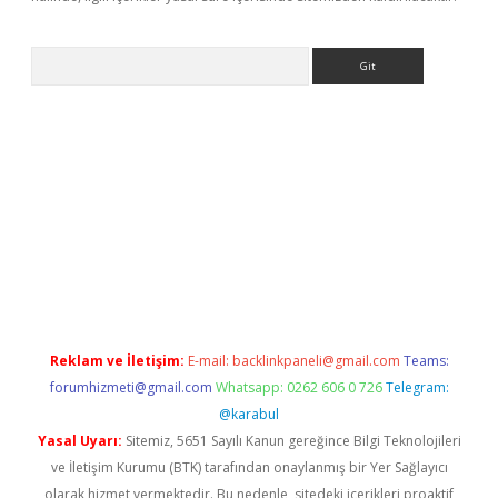
Arama
exbett.net/
betexper.xyz
Reklam ve İletişim:
E-mail:
backlinkpaneli@gmail.com
Teams:
forumhizmeti@gmail.com
Whatsapp: 0262 606 0 726
Telegram:
@karabul
Yasal Uyarı:
Sitemiz, 5651 Sayılı Kanun gereğince Bilgi Teknolojileri
ve İletişim Kurumu (BTK) tarafından onaylanmış bir Yer Sağlayıcı
olarak hizmet vermektedir. Bu nedenle, sitedeki içerikleri proaktif