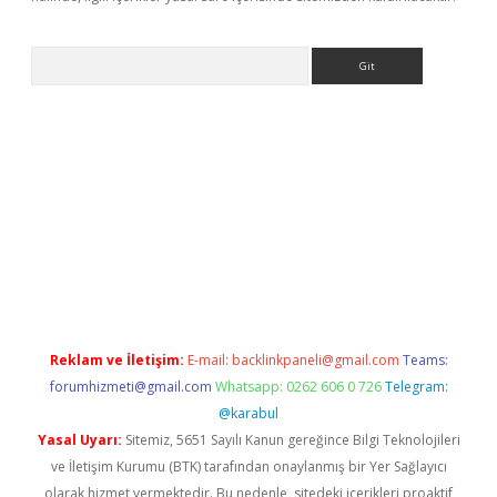
Arama
exbett.net/
betexper.xyz
Reklam ve İletişim:
E-mail:
backlinkpaneli@gmail.com
Teams:
forumhizmeti@gmail.com
Whatsapp: 0262 606 0 726
Telegram:
@karabul
Yasal Uyarı:
Sitemiz, 5651 Sayılı Kanun gereğince Bilgi Teknolojileri
ve İletişim Kurumu (BTK) tarafından onaylanmış bir Yer Sağlayıcı
olarak hizmet vermektedir. Bu nedenle, sitedeki içerikleri proaktif