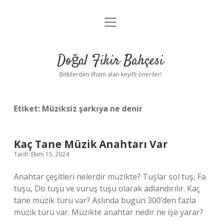
menüyü
Anasayfa
aç
Gizlilik Politikası
Doğal Fikir Bahçesi
Yasal Uyarı
Bitkilerden ilham alan keyifli öneriler!
Hakkımızda
Etiket:
Müziksiz şarkıya ne denir
Kaç Tane Müzik Anahtarı Var
Tarih: Ekim 15, 2024
Anahtar çeşitleri nelerdir müzikte? Tuşlar sol tuş, Fa
tuşu, Do tuşu ve vuruş tuşu olarak adlandırılır. Kaç
tane müzik türü var? Aslında bugün 300’den fazla
müzik türü var. Müzikte anahtar nedir ne işe yarar?