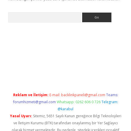
Arama
texper.xyz
Reklam ve İletişim:
E-mail:
backlinkpaneli@gmail.com
Teams:
forumhizmeti@gmail.com
Whatsapp: 0262 606 0 726
Telegram:
@karabul
Yasal Uyarı:
Sitemiz, 5651 Sayılı Kanun gereğince Bilgi Teknolojileri
ve İletişim Kurumu (BTK) tarafından onaylanmış bir Yer Sağlayıcı
olarak hizmet vermektedir. Bu nedenle, sitedeki içerikleri proaktif