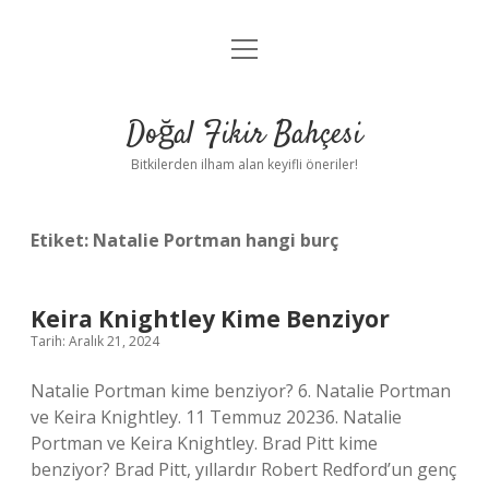
menüyü
Anasayfa
aç
Gizlilik Politikası
Doğal Fikir Bahçesi
Yasal Uyarı
Bitkilerden ilham alan keyifli öneriler!
Hakkımızda
Etiket:
Natalie Portman hangi burç
Keira Knightley Kime Benziyor
Tarih: Aralık 21, 2024
Natalie Portman kime benziyor? 6. Natalie Portman
ve Keira Knightley. 11 Temmuz 20236. Natalie
Portman ve Keira Knightley. Brad Pitt kime
benziyor? Brad Pitt, yıllardır Robert Redford’un genç