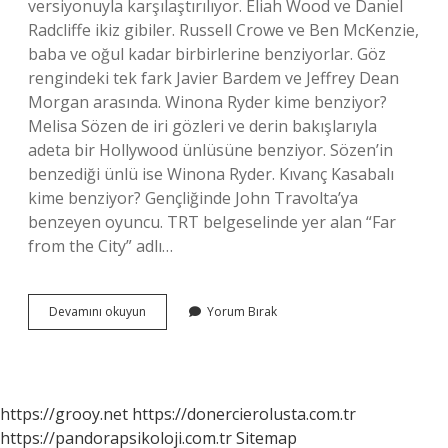
versiyonuyla karşılaştırılıyor. Eliah Wood ve Daniel
Radcliffe ikiz gibiler. Russell Crowe ve Ben McKenzie,
baba ve oğul kadar birbirlerine benziyorlar. Göz
rengindeki tek fark Javier Bardem ve Jeffrey Dean
Morgan arasında. Winona Ryder kime benziyor?
Melisa Sözen de iri gözleri ve derin bakışlarıyla
adeta bir Hollywood ünlüsüne benziyor. Sözen’in
benzediği ünlü ise Winona Ryder. Kıvanç Kasabalı
kime benziyor? Gençliğinde John Travolta’ya
benzeyen oyuncu. TRT belgeselinde yer alan “Far
from the City” adlı…
Keira
Devamını okuyun
Yorum Bırak
Knightley
Kime
Benziyor
https://grooy.net
https://donercierolusta.com.tr
https://pandorapsikoloji.com.tr
Sitemap