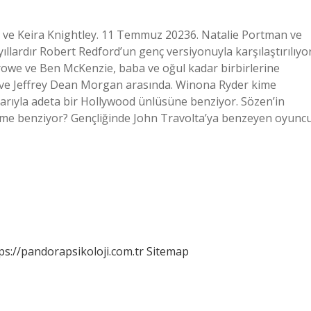
 ve Keira Knightley. 11 Temmuz 20236. Natalie Portman ve
yıllardır Robert Redford’un genç versiyonuyla karşılaştırılıyor
 Crowe ve Ben McKenzie, baba ve oğul kadar birbirlerine
m ve Jeffrey Dean Morgan arasında. Winona Ryder kime
şlarıyla adeta bir Hollywood ünlüsüne benziyor. Sözen’in
ime benziyor? Gençliğinde John Travolta’ya benzeyen oyuncu
ps://pandorapsikoloji.com.tr
Sitemap