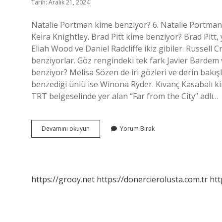
Tarih: Aralık 21, 2024
Natalie Portman kime benziyor? 6. Natalie Portman
Keira Knightley. Brad Pitt kime benziyor? Brad Pitt, 
Eliah Wood ve Daniel Radcliffe ikiz gibiler. Russell
benziyorlar. Göz rengindeki tek fark Javier Barde
benziyor? Melisa Sözen de iri gözleri ve derin bakı
benzediği ünlü ise Winona Ryder. Kıvanç Kasabalı k
TRT belgeselinde yer alan “Far from the City” adlı…
Keira
Devamını okuyun
Yorum Bırak
Knightley
Kime
Benziyor
https://grooy.net
https://donercierolusta.com.tr
htt