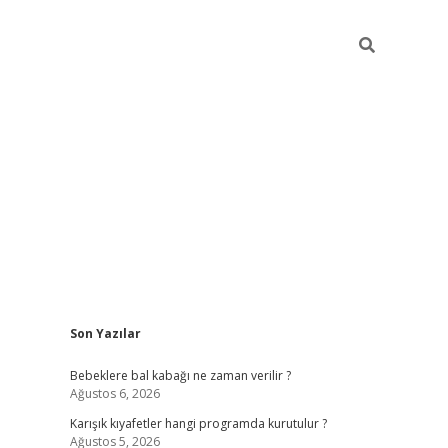
Sidebar
Son Yazılar
https://elexbett.net/
betexper.xyz
Bebeklere bal kabağı ne zaman verilir ?
Ağustos 6, 2026
Karışık kıyafetler hangi programda kurutulur ?
Ağustos 5, 2026