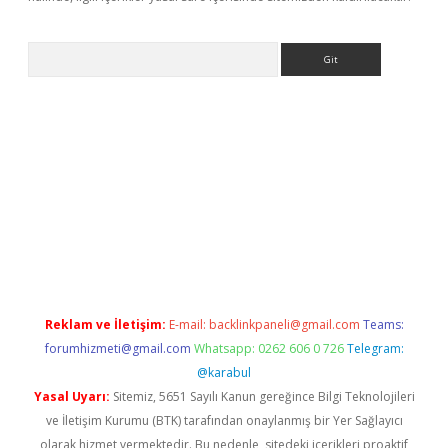
Arama
exbett.net/
betexper.xyz
Reklam ve İletişim:
E-mail:
backlinkpaneli@gmail.com
Teams:
forumhizmeti@gmail.com
Whatsapp: 0262 606 0 726
Telegram:
@karabul
Yasal Uyarı:
Sitemiz, 5651 Sayılı Kanun gereğince Bilgi Teknolojileri
ve İletişim Kurumu (BTK) tarafından onaylanmış bir Yer Sağlayıcı
olarak hizmet vermektedir. Bu nedenle, sitedeki içerikleri proaktif