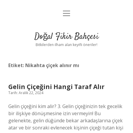
menüyü
Anasayfa
aç
Gizlilik Politikası
Doğal Fikir Bahçesi
Yasal Uyarı
Bitkilerden ilham alan keyifli öneriler!
Hakkımızda
Etiket:
Nikahta çiçek alınır mı
Gelin Çiçeğini Hangi Taraf Alır
Tarih: Aralık 22, 2024
Gelin çiçeğini kim alir? 3. Gelin çiçeğinizin tek gecelik
bir ilişkiye dönüşmesine izin vermeyin! Bu
gelenekte, gelin düğünde bekar arkadaşlarına çiçek
atar ve bir sonraki evlenecek kişinin çiçeği tutan kişi