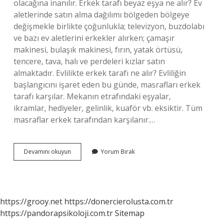
olacağına inanılır. Erkek tarafı beyaz eşya ne alır? Ev
aletlerinde satın alma dağılımı bölgeden bölgeye
değişmekle birlikte çoğunlukla; televizyon, buzdolabı
ve bazı ev aletlerini erkekler alırken; çamaşır
makinesi, bulaşık makinesi, fırın, yatak örtüsü,
tencere, tava, halı ve perdeleri kızlar satın
almaktadır. Evlilikte erkek tarafı ne alır? Evliliğin
başlangıcını işaret eden bu günde, masrafları erkek
tarafı karşılar. Mekanın etrafındaki eşyalar,
ikramlar, hediyeler, gelinlik, kuaför vb. eksiktir. Tüm
masraflar erkek tarafından karşılanır.…
Gelin
Devamını okuyun
Yorum Bırak
Çiçeğini
Hangi
Taraf
Alır
https://grooy.net
https://donercierolusta.com.tr
https://pandorapsikoloji.com.tr
Sitemap