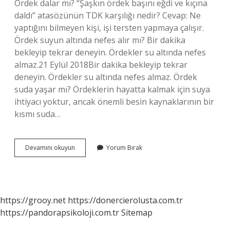
Ördek dalar mı? “Şaşkın ördek başını eğdi ve kıçına
daldı” atasözünün TDK karşılığı nedir? Cevap: Ne
yaptığını bilmeyen kişi, işi tersten yapmaya çalışır.
Ördek suyun altında nefes alır mı? Bir dakika
bekleyip tekrar deneyin. Ördekler su altında nefes
almaz.21 Eylül 2018Bir dakika bekleyip tekrar
deneyin. Ördekler su altında nefes almaz. Ördek
suda yaşar mı? Ördeklerin hayatta kalmak için suya
ihtiyacı yoktur, ancak önemli besin kaynaklarının bir
kısmı suda…
Ördek
Devamını okuyun
Yorum Bırak
Suya
Dalar
Mı
https://grooy.net
https://donercierolusta.com.tr
https://pandorapsikoloji.com.tr
Sitemap