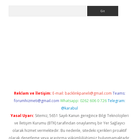
Arama
exbett.net/
betexper.xyz
Reklam ve İletişim:
E-mail:
backlinkpaneli@gmail.com
Teams:
forumhizmeti@gmail.com
Whatsapp: 0262 606 0 726
Telegram:
@karabul
Yasal Uyarı:
Sitemiz, 5651 Sayılı Kanun gereğince Bilgi Teknolojileri
ve İletişim Kurumu (BTK) tarafından onaylanmış bir Yer Sağlayıcı
olarak hizmet vermektedir. Bu nedenle, sitedeki içerikleri proaktif
olarak denetleme veya araştırma yükümlülüğümüz bulunmamaktadır.