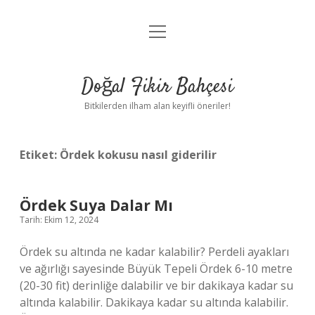
menüyü
Anasayfa
aç
Gizlilik Politikası
Doğal Fikir Bahçesi
Yasal Uyarı
Bitkilerden ilham alan keyifli öneriler!
Hakkımızda
Etiket:
Ördek kokusu nasıl giderilir
Ördek Suya Dalar Mı
Tarih: Ekim 12, 2024
Ördek su altında ne kadar kalabilir? Perdeli ayakları
ve ağırlığı sayesinde Büyük Tepeli Ördek 6-10 metre
(20-30 fit) derinliğe dalabilir ve bir dakikaya kadar su
altında kalabilir. Dakikaya kadar su altında kalabilir.