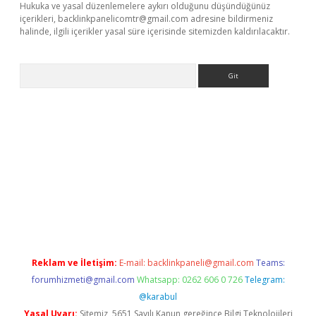
Hukuka ve yasal düzenlemelere aykırı olduğunu düşündüğünüz
içerikleri,
backlinkpanelicomtr@gmail.com
adresine bildirmeniz
halinde, ilgili içerikler yasal süre içerisinde sitemizden kaldırılacaktır.
Arama
elexbett.net/
betexper.xyz
Reklam ve İletişim:
E-mail:
backlinkpaneli@gmail.com
Teams:
forumhizmeti@gmail.com
Whatsapp: 0262 606 0 726
Telegram:
@karabul
Yasal Uyarı:
Sitemiz, 5651 Sayılı Kanun gereğince Bilgi Teknolojileri