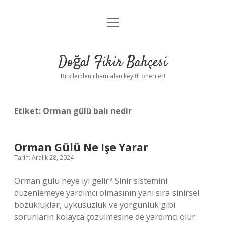
menüyü
Anasayfa
aç
Gizlilik Politikası
Doğal Fikir Bahçesi
Yasal Uyarı
Bitkilerden ilham alan keyifli öneriler!
Hakkımızda
Etiket:
Orman gülü balı nedir
Orman Gülü Ne Işe Yarar
Tarih: Aralık 28, 2024
Orman gülü neye iyi gelir? Sinir sistemini
düzenlemeye yardımcı olmasının yanı sıra sinirsel
bozukluklar, uykusuzluk ve yorgunluk gibi
sorunların kolayca çözülmesine de yardımcı olur.