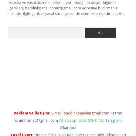
Hukuka ve yasal düzenlemelere aykırı olduğunu düşündüğünüz
içerikleri,
backlinkpanelicomtr@gmail.com
adresine bildirmeniz
halinde, ilgili içerikler yasal süre içerisinde sitemizden kaldırılacaktır.
Arama
exbett.net/
betexper.xyz
Reklam ve İletişim:
E-mail:
backlinkpaneli@gmail.com
Teams:
forumhizmeti@gmail.com
Whatsapp: 0262 606 0 726
Telegram:
@karabul
Yasal Uyarı:
Sitemiz, 5651 Sayılı Kanun gereğince Bilgi Teknolojileri