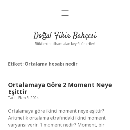
menüyü
Anasayfa
aç
Gizlilik Politikası
Doğal Fikir Bahçesi
Yasal Uyarı
Bitkilerden ilham alan keyifli öneriler!
Hakkımızda
Etiket:
Ortalama hesabı nedir
Ortalamaya Göre 2 Moment Neye
Eşittir
Tarih: Ekim 5, 2024
Ortalamaya göre ikinci moment neye eşittir?
Aritmetik ortalama etrafındaki ikinci moment
varyansı verir. 1 moment nedir? Moment, bir