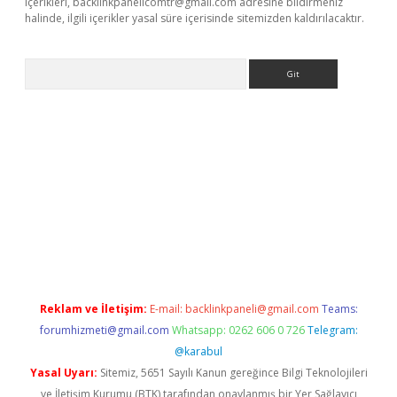
içerikleri,
backlinkpanelicomtr@gmail.com
adresine bildirmeniz
halinde, ilgili içerikler yasal süre içerisinde sitemizden kaldırılacaktır.
Arama
elexbett.net/
betexper.xyz
Reklam ve İletişim:
E-mail:
backlinkpaneli@gmail.com
Teams:
forumhizmeti@gmail.com
Whatsapp: 0262 606 0 726
Telegram:
@karabul
Yasal Uyarı:
Sitemiz, 5651 Sayılı Kanun gereğince Bilgi Teknolojileri
ve İletişim Kurumu (BTK) tarafından onaylanmış bir Yer Sağlayıcı