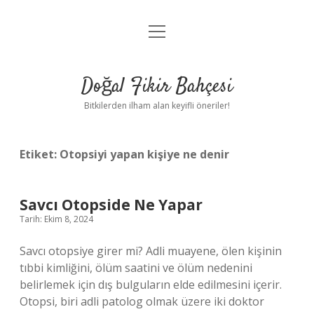
menüyü
Anasayfa
aç
Gizlilik Politikası
Doğal Fikir Bahçesi
Yasal Uyarı
Bitkilerden ilham alan keyifli öneriler!
Hakkımızda
Etiket:
Otopsiyi yapan kişiye ne denir
Savcı Otopside Ne Yapar
Tarih: Ekim 8, 2024
Savcı otopsiye girer mi? Adli muayene, ölen kişinin
tıbbi kimliğini, ölüm saatini ve ölüm nedenini
belirlemek için dış bulguların elde edilmesini içerir.
Otopsi, biri adli patolog olmak üzere iki doktor