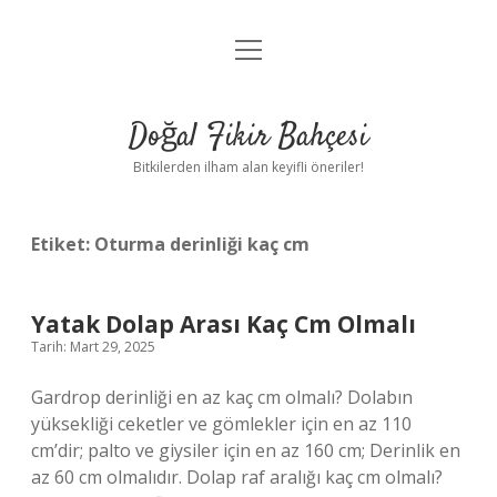
menüyü
Anasayfa
aç
Gizlilik Politikası
Doğal Fikir Bahçesi
Yasal Uyarı
Bitkilerden ilham alan keyifli öneriler!
Hakkımızda
Etiket:
Oturma derinliği kaç cm
Yatak Dolap Arası Kaç Cm Olmalı
Tarih: Mart 29, 2025
Gardrop derinliği en az kaç cm olmalı? Dolabın
yüksekliği ceketler ve gömlekler için en az 110
cm’dir; palto ve giysiler için en az 160 cm; Derinlik en
az 60 cm olmalıdır. Dolap raf aralığı kaç cm olmalı?