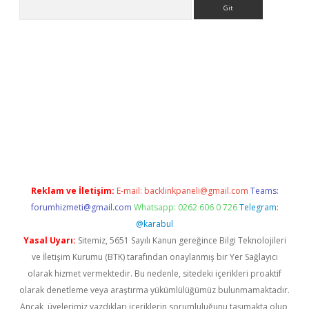
Arama
exbett.net/
betexper.xyz
Reklam ve İletişim:
E-mail:
backlinkpaneli@gmail.com
Teams:
forumhizmeti@gmail.com
Whatsapp: 0262 606 0 726
Telegram:
@karabul
Yasal Uyarı:
Sitemiz, 5651 Sayılı Kanun gereğince Bilgi Teknolojileri
ve İletişim Kurumu (BTK) tarafından onaylanmış bir Yer Sağlayıcı
olarak hizmet vermektedir. Bu nedenle, sitedeki içerikleri proaktif
olarak denetleme veya araştırma yükümlülüğümüz bulunmamaktadır.
Ancak, üyelerimiz yazdıkları içeriklerin sorumluluğunu taşımakta olup,