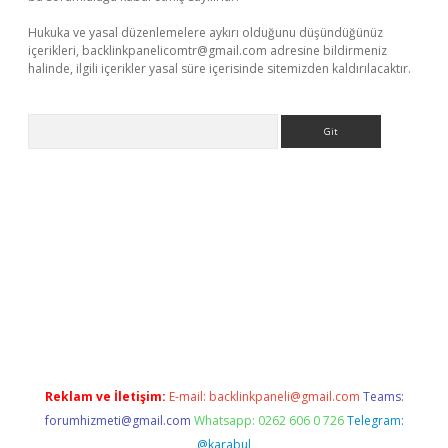
Hukuka ve yasal düzenlemelere aykırı olduğunu düşündüğünüz
içerikleri,
backlinkpanelicomtr@gmail.com
adresine bildirmeniz
halinde, ilgili içerikler yasal süre içerisinde sitemizden kaldırılacaktır.
Arama
exbett.net/
betexper.xyz
Reklam ve İletişim:
E-mail:
backlinkpaneli@gmail.com
Teams:
forumhizmeti@gmail.com
Whatsapp: 0262 606 0 726
Telegram:
@karabul