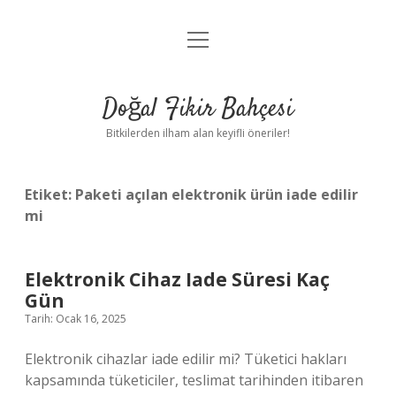
menüyü
Anasayfa
aç
Gizlilik Politikası
Doğal Fikir Bahçesi
Yasal Uyarı
Bitkilerden ilham alan keyifli öneriler!
Hakkımızda
Etiket:
Paketi açılan elektronik ürün iade edilir
mi
Elektronik Cihaz Iade Süresi Kaç
Gün
Tarih: Ocak 16, 2025
Elektronik cihazlar iade edilir mi? Tüketici hakları
kapsamında tüketiciler, teslimat tarihinden itibaren