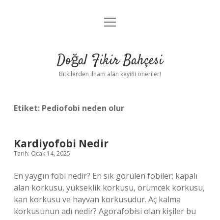
menüyü
Anasayfa
aç
Gizlilik Politikası
Doğal Fikir Bahçesi
Yasal Uyarı
Bitkilerden ilham alan keyifli öneriler!
Hakkımızda
Etiket:
Pediofobi neden olur
Kardiyofobi Nedir
Tarih: Ocak 14, 2025
En yaygın fobi nedir? En sık görülen fobiler; kapalı
alan korkusu, yükseklik korkusu, örümcek korkusu,
kan korkusu ve hayvan korkusudur. Aç kalma
korkusunun adı nedir? Agorafobisi olan kişiler bu