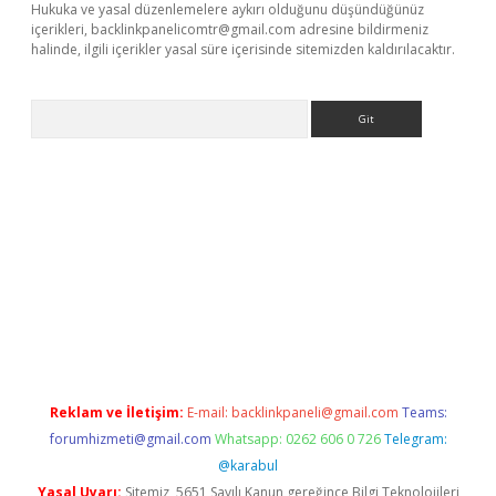
Hukuka ve yasal düzenlemelere aykırı olduğunu düşündüğünüz
içerikleri,
backlinkpanelicomtr@gmail.com
adresine bildirmeniz
halinde, ilgili içerikler yasal süre içerisinde sitemizden kaldırılacaktır.
Arama
exbett.net/
betexper.xyz
Reklam ve İletişim:
E-mail:
backlinkpaneli@gmail.com
Teams:
forumhizmeti@gmail.com
Whatsapp: 0262 606 0 726
Telegram:
@karabul
Yasal Uyarı:
Sitemiz, 5651 Sayılı Kanun gereğince Bilgi Teknolojileri