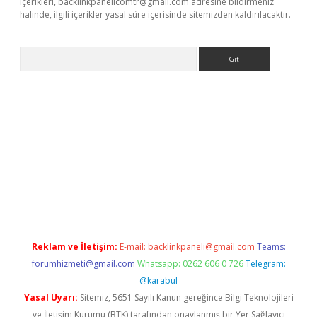
içerikleri,
backlinkpanelicomtr@gmail.com
adresine bildirmeniz
halinde, ilgili içerikler yasal süre içerisinde sitemizden kaldırılacaktır.
Arama
exbett.net/
betexper.xyz
Reklam ve İletişim:
E-mail:
backlinkpaneli@gmail.com
Teams:
forumhizmeti@gmail.com
Whatsapp: 0262 606 0 726
Telegram:
@karabul
Yasal Uyarı:
Sitemiz, 5651 Sayılı Kanun gereğince Bilgi Teknolojileri
ve İletişim Kurumu (BTK) tarafından onaylanmış bir Yer Sağlayıcı