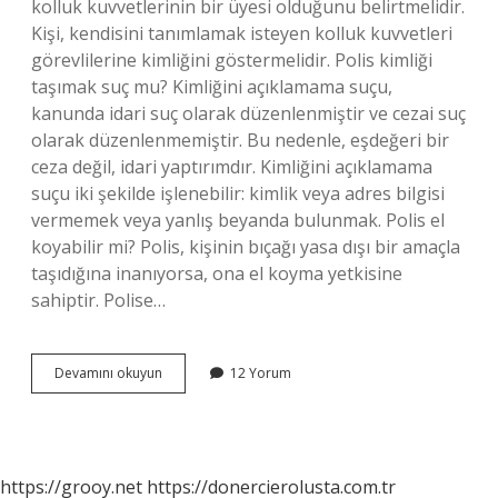
kolluk kuvvetlerinin bir üyesi olduğunu belirtmelidir.
Kişi, kendisini tanımlamak isteyen kolluk kuvvetleri
görevlilerine kimliğini göstermelidir. Polis kimliği
taşımak suç mu? Kimliğini açıklamama suçu,
kanunda idari suç olarak düzenlenmiştir ve cezai suç
olarak düzenlenmemiştir. Bu nedenle, eşdeğeri bir
ceza değil, idari yaptırımdır. Kimliğini açıklamama
suçu iki şekilde işlenebilir: kimlik veya adres bilgisi
vermemek veya yanlış beyanda bulunmak. Polis el
koyabilir mi? Polis, kişinin bıçağı yasa dışı bir amaçla
taşıdığına inanıyorsa, ona el koyma yetkisine
sahiptir. Polise…
Polis
Devamını okuyun
12 Yorum
Kimliğe
El
Koyabilir
Mi
https://grooy.net
https://donercierolusta.com.tr