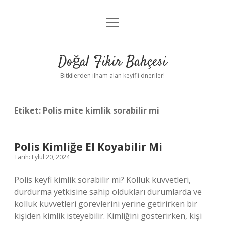
menüyü
Anasayfa
aç
Gizlilik Politikası
Doğal Fikir Bahçesi
Yasal Uyarı
Bitkilerden ilham alan keyifli öneriler!
Hakkımızda
Etiket:
Polis mite kimlik sorabilir mi
Polis Kimliğe El Koyabilir Mi
Tarih: Eylül 20, 2024
Polis keyfi kimlik sorabilir mi? Kolluk kuvvetleri,
durdurma yetkisine sahip oldukları durumlarda ve
kolluk kuvvetleri görevlerini yerine getirirken bir
kişiden kimlik isteyebilir. Kimliğini gösterirken, kişi