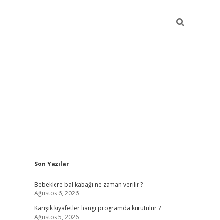
Sidebar
Son Yazılar
https://elexbett.ne
Bebeklere bal kabağı ne zaman verilir ?
Ağustos 6, 2026
Karışık kıyafetler hangi programda kurutulur ?
Ağustos 5, 2026