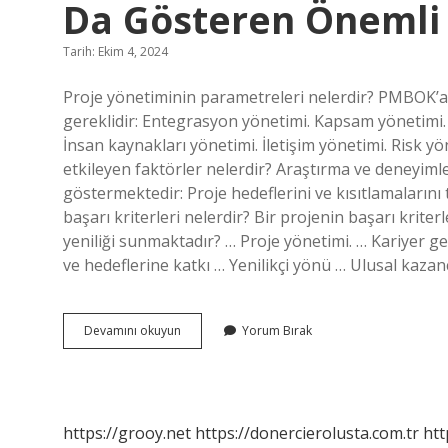
Da Gösteren Önemli 
Tarih: Ekim 4, 2024
Proje yönetiminin parametreleri nelerdir? PMBOK’a g
gereklidir: Entegrasyon yönetimi. Kapsam yönetimi.
İnsan kaynakları yönetimi. İletişim yönetimi. Risk y
etkileyen faktörler nelerdir? Araştırma ve deneyimler
göstermektedir: Proje hedeflerini ve kısıtlamalarını
başarı kriterleri nelerdir? Bir projenin başarı krite
yeniliği sunmaktadır? … Proje yönetimi. … Kariyer ge
ve hedeflerine katkı … Yenilikçi yönü … Ulusal kaza
Aşağıdakilerden
Devamını okuyun
Yorum Bırak
Hangisi
Projenin
Başarısını
Da
Gösteren
https://grooy.net
https://donercierolusta.com.tr
htt
Önemli