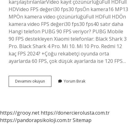
karşılaştırılanlarVideo kayıt çözünürlüğüFull HDFull
HDVideo FPS değeri30 fps30 fpsÖn kamera16 MP13
MPÖn kamera video çözünürlüğüFull HDFull HDÖn
kamera video FPS değeri30 fps30 fps40 satır daha
Hangi telefon PUBG 90 FPS veriyor? PUBG Mobile
90 FPS destekleyen Xiaomi telefonlar: Black Shark 3
Pro. Black Shark 4 Pro. Mi 10. Mi 10 Pro. Redmi 12
kaç FPS 2024? +Çoğu rekabetçi oyunda orta
ayarlarda 60 FPS, çok düşük ayarlarda ise 120 FPS…
Redmi
Devamını okuyun
Yorum Bırak
Note
12
Pro
Pubg
Kaç
https://grooy.net
https://donercierolusta.com.tr
Fps
https://pandorapsikoloji.com.tr
Sitemap
Veriyor