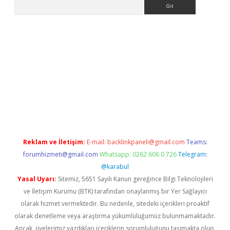
Arama
exbett.net/
betexper.xyz
Reklam ve İletişim:
E-mail:
backlinkpaneli@gmail.com
Teams:
forumhizmeti@gmail.com
Whatsapp: 0262 606 0 726
Telegram:
@karabul
Yasal Uyarı:
Sitemiz, 5651 Sayılı Kanun gereğince Bilgi Teknolojileri
ve İletişim Kurumu (BTK) tarafından onaylanmış bir Yer Sağlayıcı
olarak hizmet vermektedir. Bu nedenle, sitedeki içerikleri proaktif
olarak denetleme veya araştırma yükümlülüğümüz bulunmamaktadır.
Ancak, üyelerimiz yazdıkları içeriklerin sorumluluğunu taşımakta olup,