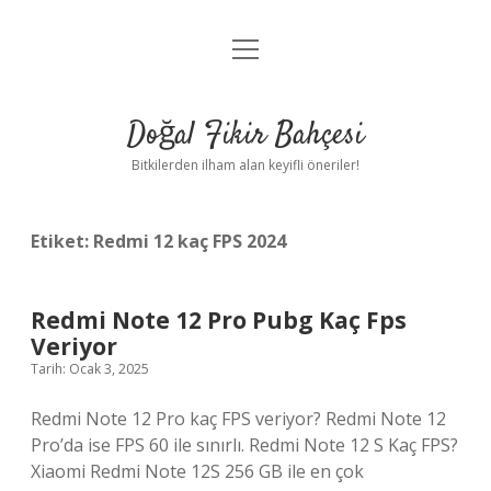
menüyü
Anasayfa
aç
Gizlilik Politikası
Doğal Fikir Bahçesi
Yasal Uyarı
Bitkilerden ilham alan keyifli öneriler!
Hakkımızda
Etiket:
Redmi 12 kaç FPS 2024
Redmi Note 12 Pro Pubg Kaç Fps
Veriyor
Tarih: Ocak 3, 2025
Redmi Note 12 Pro kaç FPS veriyor? Redmi Note 12
Pro’da ise FPS 60 ile sınırlı. Redmi Note 12 S Kaç FPS?
Xiaomi Redmi Note 12S 256 GB ile en çok