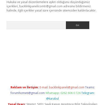
Hukuka ve yasal düzenlemelere aykırı olduğunu düşündüğünüz
içerikleri,
backlinkpanelicomtr@gmail.com
adresine bildirmeniz
halinde, ilgili içerikler yasal süre içerisinde sitemizden kaldırılacaktır.
Arama
exbett.net/
betexper.xyz
Reklam ve İletişim:
E-mail:
backlinkpaneli@gmail.com
Teams:
forumhizmeti@gmail.com
Whatsapp: 0262 606 0 726
Telegram:
@karabul
Yasal Uyarı:
Sitemiz, 5651 Sayılı Kanun gereğince Bilgi Teknolojileri