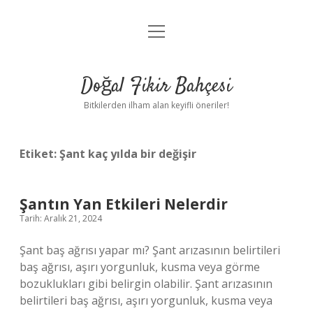
menüyü
Anasayfa
aç
Gizlilik Politikası
Doğal Fikir Bahçesi
Yasal Uyarı
Bitkilerden ilham alan keyifli öneriler!
Hakkımızda
Etiket:
Şant kaç yılda bir değişir
Şantın Yan Etkileri Nelerdir
Tarih: Aralık 21, 2024
Şant baş ağrısı yapar mı? Şant arızasının belirtileri
baş ağrısı, aşırı yorgunluk, kusma veya görme
bozuklukları gibi belirgin olabilir. Şant arızasının
belirtileri baş ağrısı, aşırı yorgunluk, kusma veya