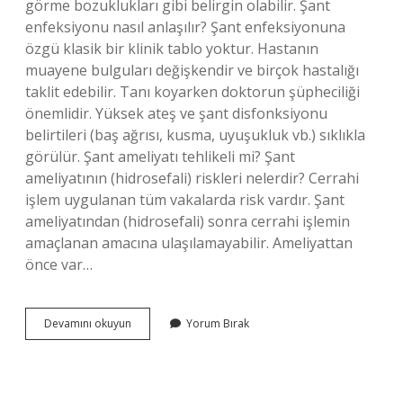
görme bozuklukları gibi belirgin olabilir. Şant
enfeksiyonu nasıl anlaşılır? Şant enfeksiyonuna
özgü klasik bir klinik tablo yoktur. Hastanın
muayene bulguları değişkendir ve birçok hastalığı
taklit edebilir. Tanı koyarken doktorun şüpheciliği
önemlidir. Yüksek ateş ve şant disfonksiyonu
belirtileri (baş ağrısı, kusma, uyuşukluk vb.) sıklıkla
görülür. Şant ameliyatı tehlikeli mi? Şant
ameliyatının (hidrosefali) riskleri nelerdir? Cerrahi
işlem uygulanan tüm vakalarda risk vardır. Şant
ameliyatından (hidrosefali) sonra cerrahi işlemin
amaçlanan amacına ulaşılamayabilir. Ameliyattan
önce var…
Şantın
Devamını okuyun
Yorum Bırak
Yan
Etkileri
Nelerdir