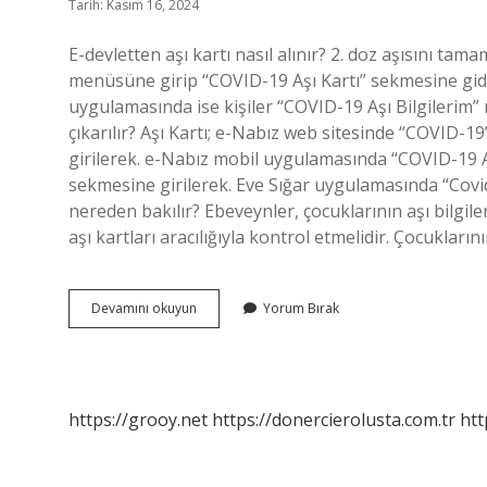
Tarih: Kasım 16, 2024
E-devletten aşı kartı nasıl alınır? 2. doz aşısını 
menüsüne girip “COVID-19 Aşı Kartı” sekmesine gider
uygulamasında ise kişiler “COVID-19 Aşı Bilgilerim” m
çıkarılır? Aşı Kartı; e-Nabız web sitesinde “COVID-
girilerek. e-Nabız mobil uygulamasında “COVID-19
sekmesine girilerek. Eve Sığar uygulamasında “Covid
nereden bakılır? Ebeveynler, çocuklarının aşı bilgiler
aşı kartları aracılığıyla kontrol etmelidir. Çocuklar
Aşı
Devamını okuyun
Yorum Bırak
Kartı
E
Devlette
Var
Mı
https://grooy.net
https://donercierolusta.com.tr
htt