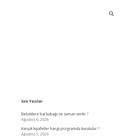
Sidebar
Son Yazılar
https://elexbett.ne
Bebeklere bal kabağı ne zaman verilir ?
Ağustos 6, 2026
Karışık kıyafetler hangi programda kurutulur ?
Ağustos 5, 2026