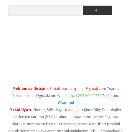
Arama
exbett.net/
betexper.xyz
Reklam ve İletişim:
E-mail:
backlinkpaneli@gmail.com
Teams:
forumhizmeti@gmail.com
Whatsapp: 0262 606 0 726
Telegram:
@karabul
Yasal Uyarı:
Sitemiz, 5651 Sayılı Kanun gereğince Bilgi Teknolojileri
ve İletişim Kurumu (BTK) tarafından onaylanmış bir Yer Sağlayıcı
olarak hizmet vermektedir. Bu nedenle, sitedeki içerikleri proaktif
olarak denetleme veya araştırma yükümlülüğümüz bulunmamaktadır.