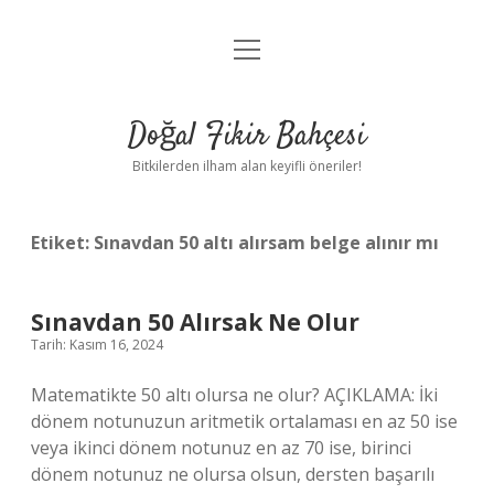
menüyü
Anasayfa
aç
Gizlilik Politikası
Doğal Fikir Bahçesi
Yasal Uyarı
Bitkilerden ilham alan keyifli öneriler!
Hakkımızda
Etiket:
Sınavdan 50 altı alırsam belge alınır mı
Sınavdan 50 Alırsak Ne Olur
Tarih: Kasım 16, 2024
Matematikte 50 altı olursa ne olur? AÇIKLAMA: İki
dönem notunuzun aritmetik ortalaması en az 50 ise
veya ikinci dönem notunuz en az 70 ise, birinci
dönem notunuz ne olursa olsun, dersten başarılı