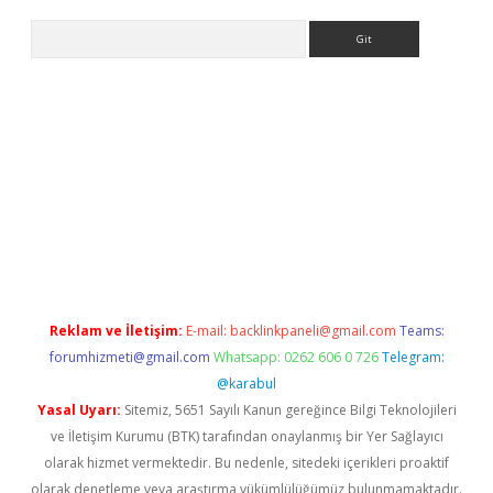
Arama
exbett.net/
betexper.xyz
Reklam ve İletişim:
E-mail:
backlinkpaneli@gmail.com
Teams:
forumhizmeti@gmail.com
Whatsapp: 0262 606 0 726
Telegram:
@karabul
Yasal Uyarı:
Sitemiz, 5651 Sayılı Kanun gereğince Bilgi Teknolojileri
ve İletişim Kurumu (BTK) tarafından onaylanmış bir Yer Sağlayıcı
olarak hizmet vermektedir. Bu nedenle, sitedeki içerikleri proaktif
olarak denetleme veya araştırma yükümlülüğümüz bulunmamaktadır.