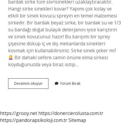
bardak sirke tüm sivrisinekleri uzaklaştıracaktır.
Hangi sirke sinekleri kovar? Yapımı çok kolay ve
etkili bir sinek kovucu spreyin en temel malzemesi
sirkedir. Bir bardak beyaz sirke, bir bardak su ve 1/3
su bardağı doğal bulaşık deterjanını iyice karıştırın
ve sinek kovucunuz hazır! Bu karışımı bir sprey
şişesine döküp iç ve dış mekanlarda sinekleri
kovmak için kullanabilirsiniz. Sirke sinek çeker mi?
Bir dahaki sefere camın önüne elma sirkesi
koyduğunuzda veya biraz ısıtıp…
Elma
Devamını okuyun
Yorum Bırak
Sirkesi
Sinekleri
Kovar
Mı
https://grooy.net
https://donercierolusta.com.tr
https://pandorapsikoloji.com.tr
Sitemap