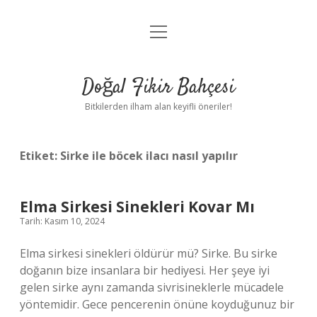
menüyü
Anasayfa
aç
Gizlilik Politikası
Doğal Fikir Bahçesi
Yasal Uyarı
Bitkilerden ilham alan keyifli öneriler!
Hakkımızda
Etiket:
Sirke ile böcek ilacı nasıl yapılır
Elma Sirkesi Sinekleri Kovar Mı
Tarih: Kasım 10, 2024
Elma sirkesi sinekleri öldürür mü? Sirke. Bu sirke
doğanın bize insanlara bir hediyesi. Her şeye iyi
gelen sirke aynı zamanda sivrisineklerle mücadele
yöntemidir. Gece pencerenin önüne koyduğunuz bir