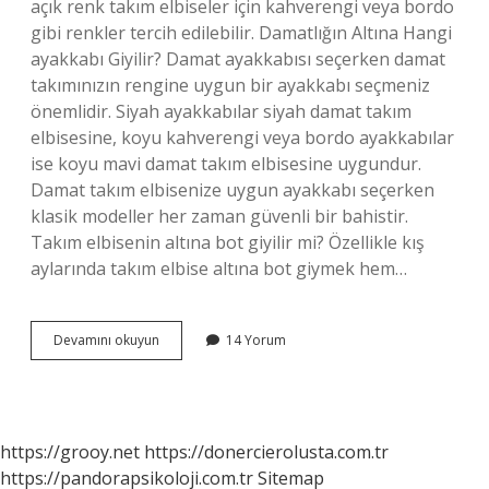
açık renk takım elbiseler için kahverengi veya bordo
gibi renkler tercih edilebilir. Damatlığın Altına Hangi
ayakkabı Giyilir? Damat ayakkabısı seçerken damat
takımınızın rengine uygun bir ayakkabı seçmeniz
önemlidir. Siyah ayakkabılar siyah damat takım
elbisesine, koyu kahverengi veya bordo ayakkabılar
ise koyu mavi damat takım elbisesine uygundur.
Damat takım elbisenize uygun ayakkabı seçerken
klasik modeller her zaman güvenli bir bahistir.
Takım elbisenin altına bot giyilir mi? Özellikle kış
aylarında takım elbise altına bot giymek hem…
Takım
Devamını okuyun
14 Yorum
Elbiseyle
Hangi
Ayakkabı
https://grooy.net
https://donercierolusta.com.tr
https://pandorapsikoloji.com.tr
Sitemap