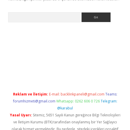
Arama
exbett.net/
betexper.xyz
Reklam ve İletişim:
E-mail:
backlinkpaneli@gmail.com
Teams:
forumhizmeti@gmail.com
Whatsapp: 0262 606 0 726
Telegram:
@karabul
Yasal Uyarı:
Sitemiz, 5651 Sayılı Kanun gereğince Bilgi Teknolojileri
ve İletişim Kurumu (BTK) tarafından onaylanmış bir Yer Sağlayıcı
olarak hizmet vermektedir. Bu nedenle, sitedeki içerikleri proaktif