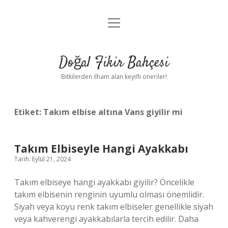
menüyü
Anasayfa
aç
Gizlilik Politikası
Doğal Fikir Bahçesi
Yasal Uyarı
Bitkilerden ilham alan keyifli öneriler!
Hakkımızda
Etiket:
Takım elbise altına Vans giyilir mi
Takım Elbiseyle Hangi Ayakkabı
Tarih: Eylül 21, 2024
Takım elbiseye hangi ayakkabı giyilir? Öncelikle
takım elbisenin renginin uyumlu olması önemlidir.
Siyah veya koyu renk takım elbiseler genellikle siyah
veya kahverengi ayakkabılarla tercih edilir. Daha