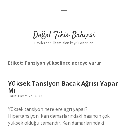
menüyü
Anasayfa
aç
Gizlilik Politikası
Doğal Fikir Bahçesi
Yasal Uyarı
Bitkilerden ilham alan keyifli öneriler!
Hakkımızda
Etiket:
Tansiyon yükselince nereye vurur
Yüksek Tansiyon Bacak Ağrısı Yapar
Mı
Tarih: Kasım 24, 2024
Yüksek tansiyon nerelere ağrı yapar?
Hipertansiyon, kan damarlarındaki basıncın çok
yüksek olduğu zamandır. Kan damarlarındaki