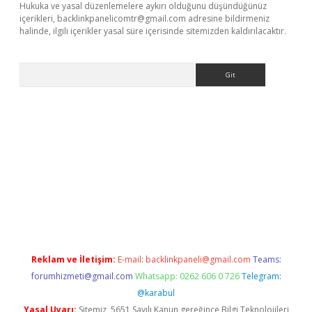
Hukuka ve yasal düzenlemelere aykırı olduğunu düşündüğünüz
içerikleri,
backlinkpanelicomtr@gmail.com
adresine bildirmeniz
halinde, ilgili içerikler yasal süre içerisinde sitemizden kaldırılacaktır.
Arama
elexbett.net/
betexper.xyz
Reklam ve İletişim:
E-mail:
backlinkpaneli@gmail.com
Teams:
forumhizmeti@gmail.com
Whatsapp: 0262 606 0 726
Telegram:
@karabul
Yasal Uyarı:
Sitemiz, 5651 Sayılı Kanun gereğince Bilgi Teknolojileri