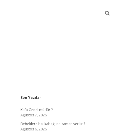
Sidebar
Son Yazılar
https://elexbett.ne
Kafa Genel müdür ?
Ağustos 7, 2026
Bebeklere bal kabağı ne zaman verilir ?
Ağustos 6, 2026