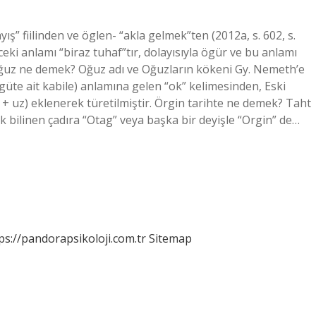
ş” fiilinden ve öglen- “akla gelmek”ten (2012a, s. 602, s.
 anlamı “biraz tuhaf”tır, dolayısıyla ögür ve bu anlamı
hte Oğuz ne demek? Oğuz adı ve Oğuzların kökeni Gy. Nemeth’e
rgüte ait kabile) anlamına gelen “ok” kelimesinden, Eski
 + uz) eklenerek türetilmiştir. Örgin tarihte ne demek? Taht
k bilinen çadıra “Otag” veya başka bir deyişle “Orgin” de…
ps://pandorapsikoloji.com.tr
Sitemap