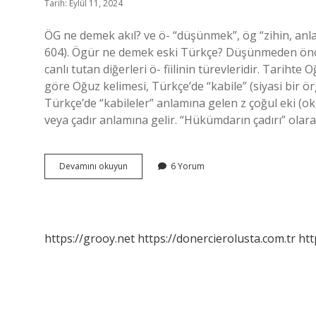
Tarih: Eylül 11, 2024
ÖG ne demek akıl? ve ö- “düşünmek”, ög “zihin, anlayı
604). Ögür ne demek eski Türkçe? Düşünmeden önceki
canlı tutan diğerleri ö- fiilinin türevleridir. Tari
göre Oğuz kelimesi, Türkçe’de “kabile” (siyasi bir ö
Türkçe’de “kabileler” anlamına gelen z çoğul eki (ok
veya çadır anlamına gelir. “Hükümdarın çadırı” olara
Tarihte
Devamını okuyun
6 Yorum
Ög
Ne
Demek
https://grooy.net
https://donercierolusta.com.tr
htt